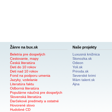
Žánre na bux.sk
Naše projekty
Beletria pre dospelých
Luxusná knižnica
Cestovanie, mapy
Stonozka.sk
Česká literatúra
Odeon
Deti do 10 rokov
Yoli.sk
Deti nad 10 rokov
Priroda.sk
Fond na podporu umenia
Severské krimi
Jazyky, vzdelanie
Mám talent.sk
Literatúra faktu
Ajna
Odborná literatúra
Populárne náučná pre dospelých
Slovenská literatúra
Darčekové predmety a ostatné
Hovorené slovo
Hudobné CD