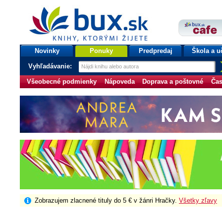
bux.sk
knihy, ktorými žijete
Úvodná stránka
Novinky
Ponuky
Predpredaj
Škola a u
Vyhľadávanie:
Všeobecné podmienky
Nápoveda
Doprava a poštovné
Čas
Zobrazujem zlacnené tituly do 5 € v žánri Hračky.
Všetky zľavy