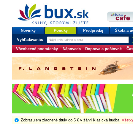
bux.sk
knihy, ktorými žijete
Úvodná stránka
Novinky
Ponuky
Predpredaj
Škola a u
Vyhľadávanie:
Všeobecné podmienky
Nápoveda
Doprava a poštovné
Čas
Zobrazujem zlacnené tituly do 5 € v žánri Klasická hudba.
Všetk