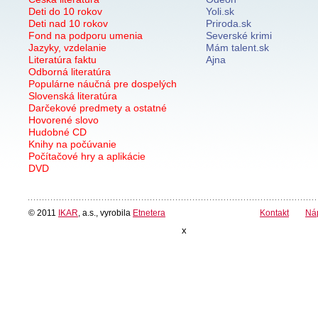
Deti do 10 rokov
Yoli.sk
Deti nad 10 rokov
Priroda.sk
Fond na podporu umenia
Severské krimi
Jazyky, vzdelanie
Mám talent.sk
Literatúra faktu
Ajna
Odborná literatúra
Populárne náučná pre dospelých
Slovenská literatúra
Darčekové predmety a ostatné
Hovorené slovo
Hudobné CD
Knihy na počúvanie
Počítačové hry a aplikácie
DVD
© 2011
IKAR
, a.s., vyrobila
Etnetera
Kontakt
Ná
x