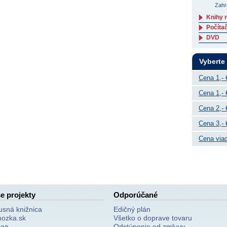
Zahr
Knihy 
Počítač
DVD
Vyberte
Cena 1,- 
Cena 1,- 
Cena 2,- 
Cena 3,- 
Cena viac
e projekty
Odporúčané
usná knižnica
Edičný plán
nozka.sk
Všetko o doprave tovaru
on
Odstúpenie od zmluvy