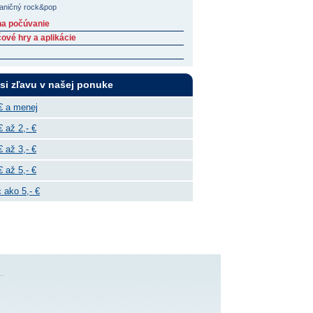
aničný rock&pop
na počúvanie
ové hry a aplikácie
 si zľavu v našej ponuke
€ a menej
€ až 2,- €
€ až 3,- €
€ až 5,- €
 ako 5,- €