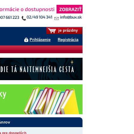
je prázdny
Prihlásenie
Registrácia
ánrov
ia pre dospelých