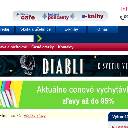
redaj
Škola a učebnice
E-knihy
O nás
ava a poštovné
Časté otázky
Kontakty
 Film, muzikál.
Všetky zľavy
Výber ž
Beletr