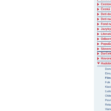
Cestov
Česká l
Deti do
Deti n
Fond n
Jazyky
Literat
Odborná
Populá
Slovens
Darček
Hovore
Hudob
Domá
Etno,
Film
Folk
Klas
Ľudo
Oldi
Pesn
Rela
Vian