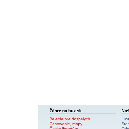
Žánre na bux.sk
Naš
Beletria pre dospelých
Lux
Cestovanie, mapy
Sto
Česká literatúra
Ode