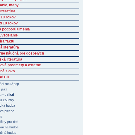
anie, mapy
iteratúra
 10 rokov
ad 10 rokov
a podporu umenia
, vzdelanie
úra faktu
 literatúra
rne náučná pre dospelých
ká literatúra
ové predmety a ostatné
né slovo
né CD
ci rock&pop
 jazz
, muzikál
 & country
ická hudba
vé piesne
es
ičky pre deti
xačná hudba
očná hudba