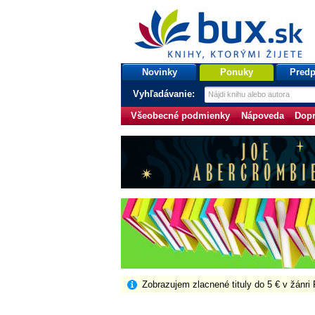
bux.sk
knihy, ktorými žijete
Úvodná stránka
Novinky
Ponuky
Predp
Vyhľadávanie:
Všeobecné podmienky
Nápoveda
Dopr
Zobrazujem zlacnené tituly do 5 € v žánri