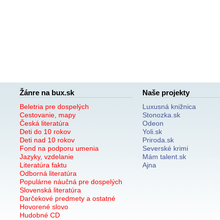
Žánre na bux.sk
Naše projekty
Beletria pre dospelých
Luxusná knižnica
Cestovanie, mapy
Stonozka.sk
Česká literatúra
Odeon
Deti do 10 rokov
Yoli.sk
Deti nad 10 rokov
Priroda.sk
Fond na podporu umenia
Severské krimi
Jazyky, vzdelanie
Mám talent.sk
Literatúra faktu
Ajna
Odborná literatúra
Populárne náučná pre dospelých
Slovenská literatúra
Darčekové predmety a ostatné
Hovorené slovo
Hudobné CD