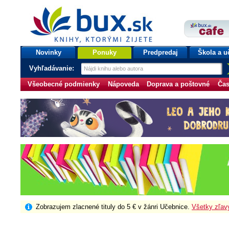
bux.sk
knihy, ktorými žijete
Úvodná stránka
Novinky
Ponuky
Predpredaj
Škola a u
Vyhľadávanie:
Všeobecné podmienky
Nápoveda
Doprava a poštovné
Čas
Zobrazujem zlacnené tituly do 5 € v žánri Učebnice.
Všetky zľav