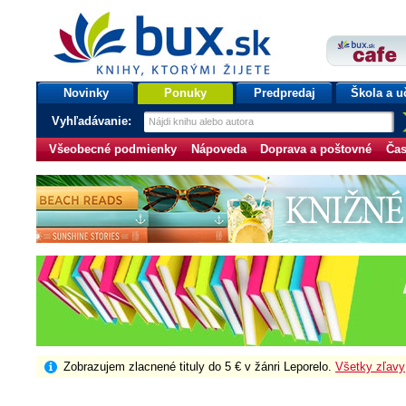
bux.sk
knihy, ktorými žijete
Úvodná stránka
Novinky
Ponuky
Predpredaj
Škola a u
Vyhľadávanie:
Všeobecné podmienky
Nápoveda
Doprava a poštovné
Čas
Zobrazujem zlacnené tituly do 5 € v žánri Leporelo.
Všetky zľavy