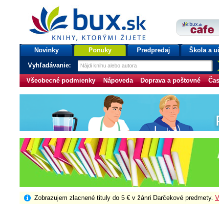
bux.sk
knihy, ktorými žijete
Úvodná stránka
Novinky
Ponuky
Predpredaj
Škola a u
Vyhľadávanie:
Všeobecné podmienky
Nápoveda
Doprava a poštovné
Čas
Zobrazujem zlacnené tituly do 5 € v žánri Darčekové predmety.
V