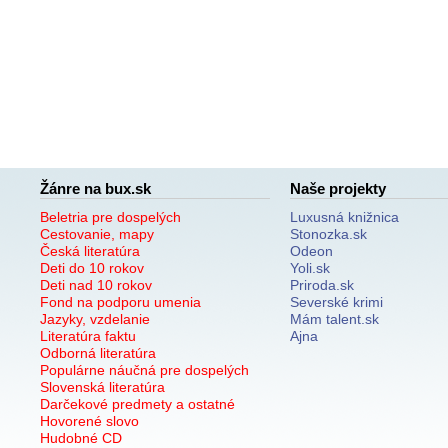
Žánre na bux.sk
Naše projekty
Beletria pre dospelých
Luxusná knižnica
Cestovanie, mapy
Stonozka.sk
Česká literatúra
Odeon
Deti do 10 rokov
Yoli.sk
Deti nad 10 rokov
Priroda.sk
Fond na podporu umenia
Severské krimi
Jazyky, vzdelanie
Mám talent.sk
Literatúra faktu
Ajna
Odborná literatúra
Populárne náučná pre dospelých
Slovenská literatúra
Darčekové predmety a ostatné
Hovorené slovo
Hudobné CD