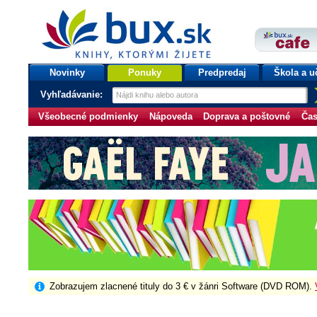
bux.sk
knihy, ktorými žijete
Úvodná stránka
Novinky
Ponuky
Predpredaj
Škola a u
Vyhľadávanie:
Všeobecné podmienky
Nápoveda
Doprava a poštovné
Čas
Zobrazujem zlacnené tituly do 3 € v žánri Software (DVD ROM).