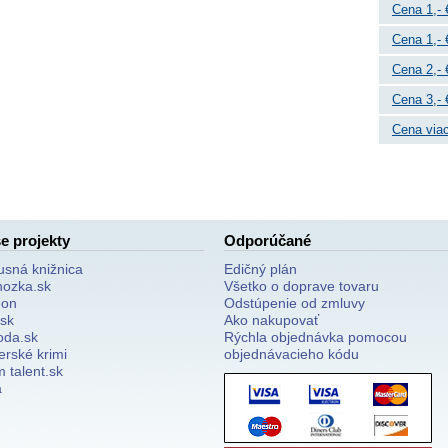
Cena 1,- 
Cena 1,- 
Cena 2,- 
Cena 3,- 
Cena viac
e projekty
Odporúčané
usná knižnica
Edičný plán
nozka.sk
Všetko o doprave tovaru
on
Odstúpenie od zmluvy
.sk
Ako nakupovať
oda.sk
Rýchla objednávka pomocou
erské krimi
objednávacieho kódu
 talent.sk
a