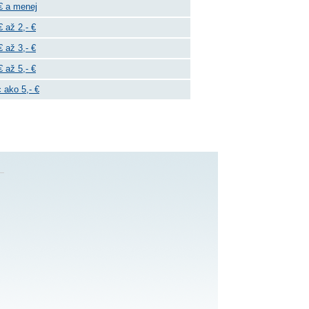
€ a menej
€ až 2,- €
€ až 3,- €
€ až 5,- €
 ako 5,- €