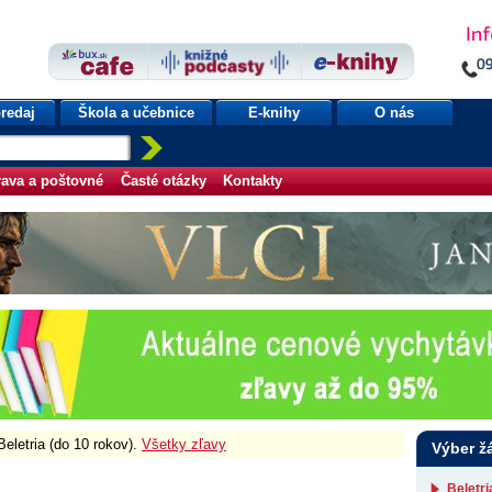
redaj
Škola a učebnice
E-knihy
O nás
ava a poštovné
Časté otázky
Kontakty
Beletria (do 10 rokov).
Všetky zľavy
Výber ž
Beletr