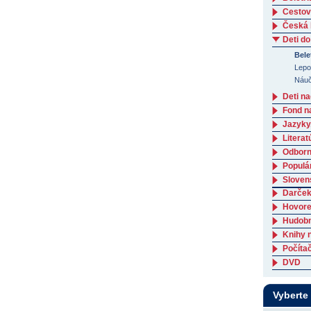
Cestov
Česká l
Deti do
Bele
Lepo
Náučn
Deti n
Fond n
Jazyky
Literat
Odborná
Populá
Slovens
Darček
Hovore
Hudob
Knihy 
Počítač
DVD
Vyberte