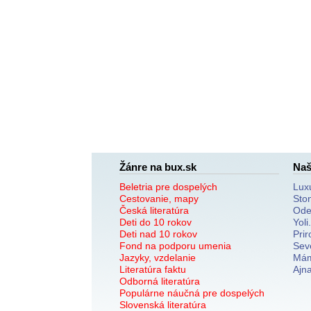
Žánre na bux.sk
Naš
Beletria pre dospelých
Lux
Cestovanie, mapy
Sto
Česká literatúra
Ode
Deti do 10 rokov
Yoli
Deti nad 10 rokov
Prir
Fond na podporu umenia
Sev
Jazyky, vzdelanie
Mám
Literatúra faktu
Ajn
Odborná literatúra
Populárne náučná pre dospelých
Slovenská literatúra