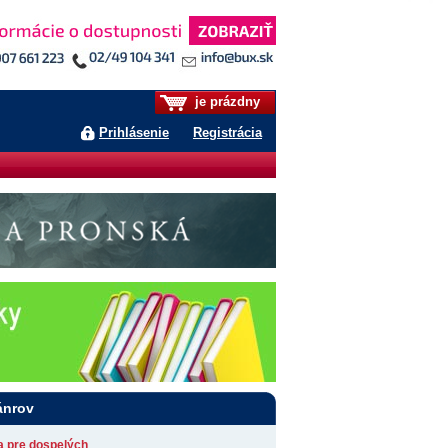
je prázdny
Prihlásenie
Registrácia
ánrov
ia pre dospelých