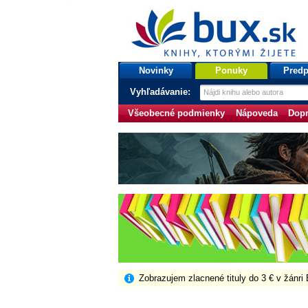
bux.sk
knihy, ktorými žijete
Úvodná stránka
Novinky
Ponuky
Predp
Vyhľadávanie:
Všeobecné podmienky
Nápoveda
Dopr
Zobrazujem zlacnené tituly do 3 € v žánri 