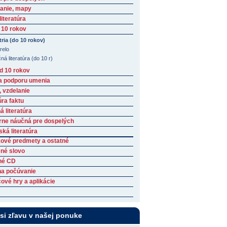
anie, mapy
iteratúra
 10 rokov
tria (do 10 rokov)
relo
á literatúra (do 10 r)
ad 10 rokov
a podporu umenia
, vzdelanie
úra faktu
 literatúra
rne náučná pre dospelých
ká literatúra
ové predmety a ostatné
né slovo
né CD
na počúvanie
ové hry a aplikácie
 si zľavu v našej ponuke