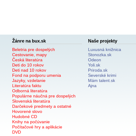
Žánre na bux.sk
Naše projekty
Beletria pre dospelých
Luxusná knižnica
Cestovanie, mapy
Stonozka.sk
Česká literatúra
Odeon
Deti do 10 rokov
Yoli.sk
Deti nad 10 rokov
Priroda.sk
Fond na podporu umenia
Severské krimi
Jazyky, vzdelanie
Mám talent.sk
Literatúra faktu
Ajna
Odborná literatúra
Populárne náučná pre dospelých
Slovenská literatúra
Darčekové predmety a ostatné
Hovorené slovo
Hudobné CD
Knihy na počúvanie
Počítačové hry a aplikácie
DVD