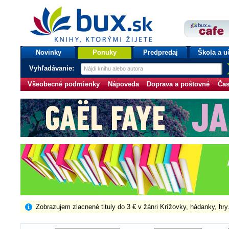
bux.sk
knihy, ktorými žijete
Úvodná stránka
Novinky
Ponuky
Predpredaj
Škola a u
Vyhľadávanie:
Všeobecné podmienky
Nápoveda
Doprava a poštovné
Čas
Zobrazujem zlacnené tituly do 3 € v žánri Krížovky, hádanky, hry