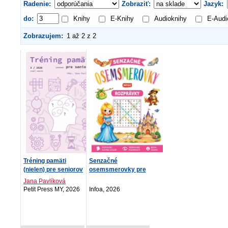
Radenie:
Zobraziť:
Jazyk:
do:
Knihy
E-Knihy
Audioknihy
E-Audi
Zobrazujem:
1 až 2 z 2
Tréning pamäti
Senzačné
(nielen) pre seniorov
osemsmerovky pre
3/2...
deti - Rozpráv...
Jana Pavlíková
Petit Press MY, 2026
Infoa, 2026