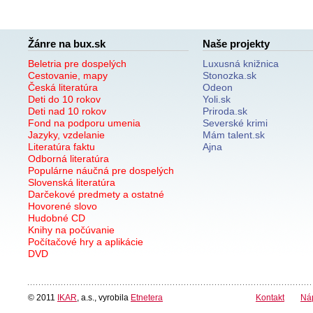
Žánre na bux.sk
Naše projekty
Beletria pre dospelých
Luxusná knižnica
Cestovanie, mapy
Stonozka.sk
Česká literatúra
Odeon
Deti do 10 rokov
Yoli.sk
Deti nad 10 rokov
Priroda.sk
Fond na podporu umenia
Severské krimi
Jazyky, vzdelanie
Mám talent.sk
Literatúra faktu
Ajna
Odborná literatúra
Populárne náučná pre dospelých
Slovenská literatúra
Darčekové predmety a ostatné
Hovorené slovo
Hudobné CD
Knihy na počúvanie
Počítačové hry a aplikácie
DVD
© 2011
IKAR
, a.s., vyrobila
Etnetera
Kontakt
Ná