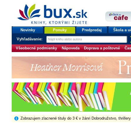
bux.sk
knihy, ktorými žijete
Úvodná stránka
Novinky
Ponuky
Predpredaj
Škola a u
Vyhľadávanie:
Všeobecné podmienky
Nápoveda
Doprava a poštovné
Čas
Zobrazujem zlacnené tituly do 3 € v žánri Dobrodružstvo, thriller