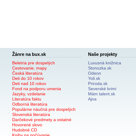
Žánre na bux.sk
Naše projekty
Beletria pre dospelých
Luxusná knižnica
Cestovanie, mapy
Stonozka.sk
Česká literatúra
Odeon
Deti do 10 rokov
Yoli.sk
Deti nad 10 rokov
Priroda.sk
Fond na podporu umenia
Severské krimi
Jazyky, vzdelanie
Mám talent.sk
Literatúra faktu
Ajna
Odborná literatúra
Populárne náučná pre dospelých
Slovenská literatúra
Darčekové predmety a ostatné
Hovorené slovo
Hudobné CD
Knihy na počúvanie