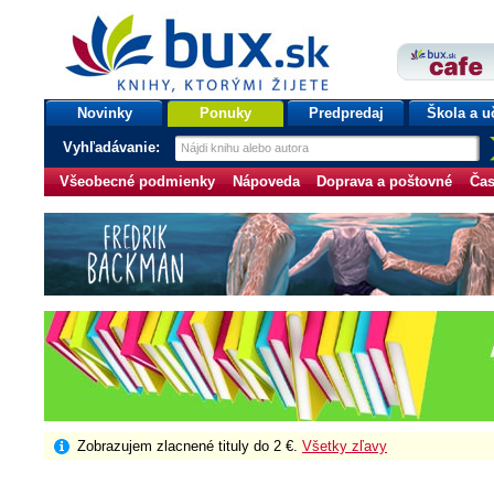
bux.sk
knihy, ktorými žijete
Úvodná stránka
Novinky
Ponuky
Predpredaj
Škola a u
Vyhľadávanie:
Všeobecné podmienky
Nápoveda
Doprava a poštovné
Čas
Zobrazujem zlacnené tituly do 2 €.
Všetky zľavy