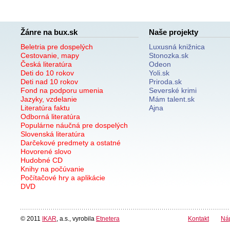
Žánre na bux.sk
Naše projekty
Beletria pre dospelých
Luxusná knižnica
Cestovanie, mapy
Stonozka.sk
Česká literatúra
Odeon
Deti do 10 rokov
Yoli.sk
Deti nad 10 rokov
Priroda.sk
Fond na podporu umenia
Severské krimi
Jazyky, vzdelanie
Mám talent.sk
Literatúra faktu
Ajna
Odborná literatúra
Populárne náučná pre dospelých
Slovenská literatúra
Darčekové predmety a ostatné
Hovorené slovo
Hudobné CD
Knihy na počúvanie
Počítačové hry a aplikácie
DVD
© 2011
IKAR
, a.s., vyrobila
Etnetera
Kontakt
Ná