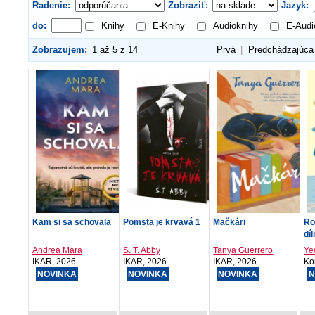
Radenie:
Zobraziť:
Jazyk:
do:
Knihy
E-Knihy
Audioknihy
E-Audi
Zobrazujem:
1 až 5 z 14
Prvá
|
Predchádzajúca
Kam si sa schovala
Pomsta je krvavá 1
Mačkári
Ro
dí
Andrea Mara
S. T. Abby
Tanya Guerrero
Ye
IKAR, 2026
IKAR, 2026
IKAR, 2026
Ko
NOVINKA
NOVINKA
NOVINKA
N