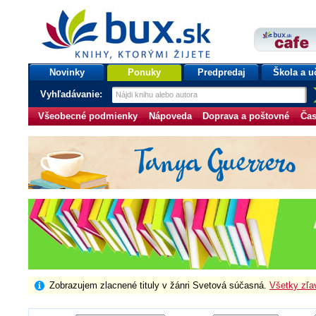
bux.sk
knihy, ktorými žijete
Úvodná stránka
Novinky
Ponuky
Predpredaj
Škola a u
Vyhľadávanie:
Všeobecné podmienky
Nápoveda
Doprava a poštovné
Čas
Zobrazujem zlacnené tituly v žánri Svetová súčasná.
Všetky zľa