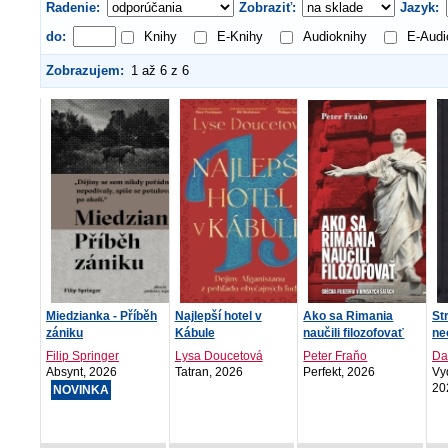
Radenie:
Zobraziť:
Jazyk:
do:
Knihy
E-Knihy
Audioknihy
E-Audi
Zobrazujem:
1 až 6 z 6
Miedzianka - Příběh
Najlepší hotel v
Ako sa Rimania
St
zániku
Kábule
naučili filozofovať
ne
Filip Springer
Lysa Doucetová
Peter Fraňo
Da
Absynt, 2026
Tatran, 2026
Perfekt, 2026
Vyd
20
NOVINKA