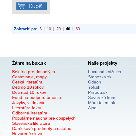
Zobraziť po:
5
|
10
|
20
|
40
|
80
Žánre na bux.sk
Naše projekty
Beletria pre dospelých
Luxusná knižnica
Cestovanie, mapy
Stonozka.sk
Česká literatúra
Odeon
Deti do 10 rokov
Yoli.sk
Deti nad 10 rokov
Priroda.sk
Fond na podporu umenia
Severské krimi
Jazyky, vzdelanie
Mám talent.sk
Literatúra faktu
Ajna
Odborná literatúra
Populárne náučná pre dospelých
Slovenská literatúra
Darčekové predmety a ostatné
Hovorené slovo