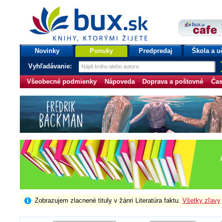
bux.sk
knihy, ktorými žijete
Úvodná stránka
Novinky
Ponuky
Predpredaj
Škola a u
Vyhľadávanie:
Všeobecné podmienky
Nápoveda
Doprava a poštovné
Čas
Zobrazujem zlacnené tituly v žánri Literatúra faktu.
Všetky zľavy