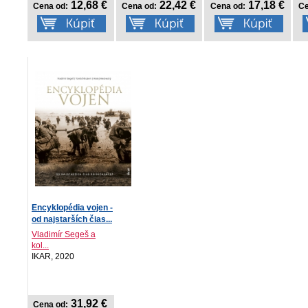
12,68 €
22,42 €
17,18 €
Cena od:
Cena od:
Cena od:
Ce
Encyklopédia vojen -
od najstarších čias...
Vladimír Segeš a
kol...
IKAR, 2020
31,92 €
Cena od: