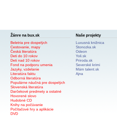
Žánre na bux.sk
Naše projekty
Beletria pre dospelých
Luxusná knižnica
Cestovanie, mapy
Stonozka.sk
Česká literatúra
Odeon
Deti do 10 rokov
Yoli.sk
Deti nad 10 rokov
Priroda.sk
Fond na podporu umenia
Severské krimi
Jazyky, vzdelanie
Mám talent.sk
Literatúra faktu
Ajna
Odborná literatúra
Populárne náučná pre dospelých
Slovenská literatúra
Darčekové predmety a ostatné
Hovorené slovo
Hudobné CD
Knihy na počúvanie
Počítačové hry a aplikácie
DVD