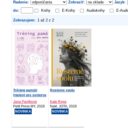
Radenie:
Zobraziť:
Jazyk:
do:
Knihy
E-Knihy
Audioknihy
E-Audi
Zobrazujem:
1 až 2 z 2
Tréning pamäti
Rosteme spolu
(nielen) pre seniorov
3/2...
Jana Pavlíková
Kate Rope
Petit Press MY, 2026
Nakl. JOTA, 2026
NOVINKA
NOVINKA