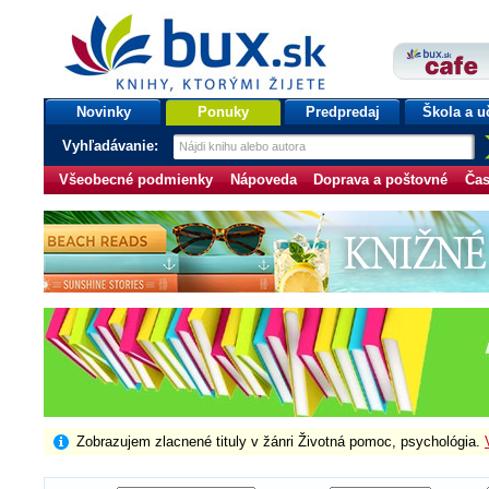
bux.sk
knihy, ktorými žijete
Úvodná stránka
Novinky
Ponuky
Predpredaj
Škola a u
Vyhľadávanie:
Všeobecné podmienky
Nápoveda
Doprava a poštovné
Čas
Zobrazujem zlacnené tituly v žánri Životná pomoc, psychológia.