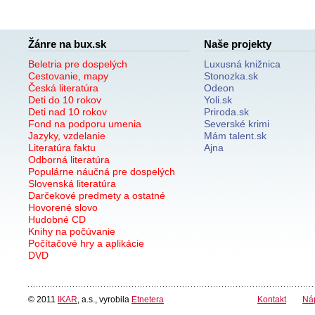
Žánre na bux.sk
Naše projekty
Beletria pre dospelých
Luxusná knižnica
Cestovanie, mapy
Stonozka.sk
Česká literatúra
Odeon
Deti do 10 rokov
Yoli.sk
Deti nad 10 rokov
Priroda.sk
Fond na podporu umenia
Severské krimi
Jazyky, vzdelanie
Mám talent.sk
Literatúra faktu
Ajna
Odborná literatúra
Populárne náučná pre dospelých
Slovenská literatúra
Darčekové predmety a ostatné
Hovorené slovo
Hudobné CD
Knihy na počúvanie
Počítačové hry a aplikácie
DVD
© 2011
IKAR
, a.s., vyrobila
Etnetera
Kontakt
Ná