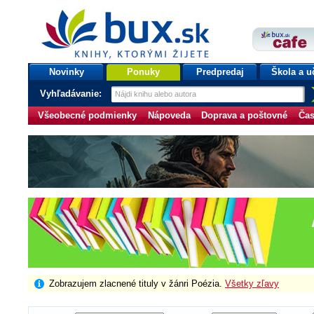
bux.sk
knihy, ktorými žijete
Úvodná stránka
Novinky
Ponuky
Predpredaj
Škola a u
Vyhľadávanie:
Všeobecné podmienky
Nápoveda
Doprava a poštovné
Čas
Zobrazujem zlacnené tituly v žánri Poézia.
Všetky zľavy