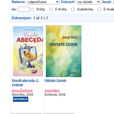
Radenie:
Zobraziť:
Jazyk:
do:
Knihy
E-Knihy
Audioknihy
E-Audi
Zobrazujem:
1 až 2 z 2
Veselá abeceda, 2.
Odviate časom
vydanie
Ivona Ďuričová
Jozef Weis
Stonožka, 2026
Enribook, 2026
NOVINKA