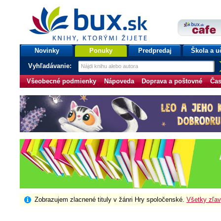
bux.sk
knihy, ktorými žijete
Úvodná stránka
Novinky
Ponuky
Predpredaj
Škola a u
Vyhľadávanie:
Všeobecné podmienky
Nápoveda
Doprava a poštovné
Čas
Zobrazujem zlacnené tituly v žánri Hry spoločenské.
Všetky zľa