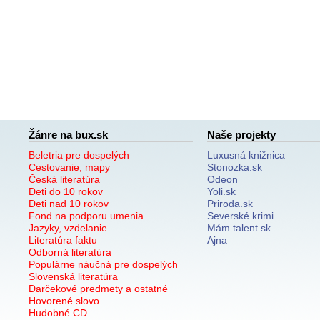
Žánre na bux.sk
Naše projekty
Beletria pre dospelých
Luxusná knižnica
Cestovanie, mapy
Stonozka.sk
Česká literatúra
Odeon
Deti do 10 rokov
Yoli.sk
Deti nad 10 rokov
Priroda.sk
Fond na podporu umenia
Severské krimi
Jazyky, vzdelanie
Mám talent.sk
Literatúra faktu
Ajna
Odborná literatúra
Populárne náučná pre dospelých
Slovenská literatúra
Darčekové predmety a ostatné
Hovorené slovo
Hudobné CD