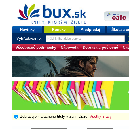
bux.sk
knihy, ktorými žijete
Úvodná stránka
Novinky
Ponuky
Predpredaj
Škola a u
Vyhľadávanie:
Všeobecné podmienky
Nápoveda
Doprava a poštovné
Čas
Zobrazujem zlacnené tituly v žánri Diáre.
Všetky zľavy