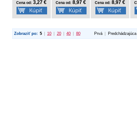
3,27 €
8,97 €
8,97 €
Cena od:
Cena od:
Cena od:
C
Zobraziť po:
5
|
10
|
20
|
40
|
80
Prvá
|
Predchádzajúca