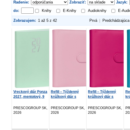
Radenie:
Zobraziť:
Jazyk:
do:
Knihy
E-Knihy
Audioknihy
E-Audi
Zobrazujem:
1 až 5 z 42
Prvá
|
Predchádzajúca
Vreckový diár Ponza
Refill – Týždenný
Refill – Týždenný
Re
2027, mentolový, 9
krúžkový diár s
krúžkový diár s
kr
x...
vymeni...
vymeni...
vy
PRESCOGROUP SK,
PRESCOGROUP SK,
PRESCOGROUP SK,
PR
2026
2026
2026
20