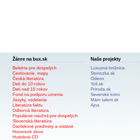
Žánre na bux.sk
Naše projekty
Beletria pre dospelých
Luxusná knižnica
Cestovanie, mapy
Stonozka.sk
Česká literatúra
Odeon
Deti do 10 rokov
Yoli.sk
Deti nad 10 rokov
Priroda.sk
Fond na podporu umenia
Severské krimi
Jazyky, vzdelanie
Mám talent.sk
Literatúra faktu
Ajna
Odborná literatúra
Populárne náučná pre dospelých
Slovenská literatúra
Darčekové predmety a ostatné
Hovorené slovo
Hudobné CD