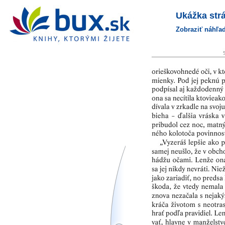
bux.sk
Ukážka str
na domovskú stránku
Zobraziť náhľad