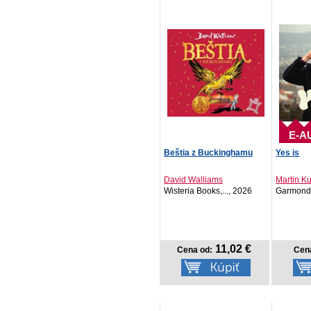
E-A
Beštia z Buckinghamu
Yes is
David Walliams
Martin Ku
Wisteria Books,..., 2026
Garmond 
11,02 €
Cena od:
Cen