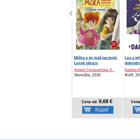
Miška a jej malí pacienti:
Leo a jeho kvetinkové
Zabijáci
Lesné obrazy
dobrodružstvá s da...
2: Noční 
Aniela Cholewińska-S...
Natália Kuľková
Natsuki
Stonožka, 2026
IKAR, 2026
Crew, 2
NOVI
9,68 €
10,42 €
Cena od:
Cena od:
Cen