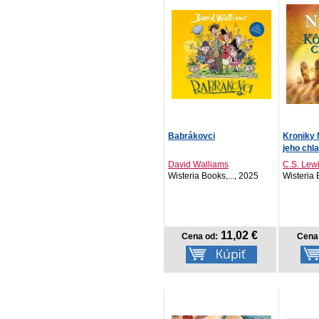
Babrákovci
Kroniky 
jeho chla
David Walliams
C.S. Lew
Wisteria Books,..., 2025
Wisteria 
11,02 €
Cena od:
Cena