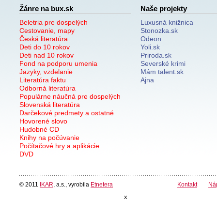
Žánre na bux.sk
Naše projekty
Beletria pre dospelých
Luxusná knižnica
Cestovanie, mapy
Stonozka.sk
Česká literatúra
Odeon
Deti do 10 rokov
Yoli.sk
Deti nad 10 rokov
Priroda.sk
Fond na podporu umenia
Severské krimi
Jazyky, vzdelanie
Mám talent.sk
Literatúra faktu
Ajna
Odborná literatúra
Populárne náučná pre dospelých
Slovenská literatúra
Darčekové predmety a ostatné
Hovorené slovo
Hudobné CD
Knihy na počúvanie
Počítačové hry a aplikácie
DVD
© 2011
IKAR
, a.s., vyrobila
Etnetera
Kontakt
Ná
x