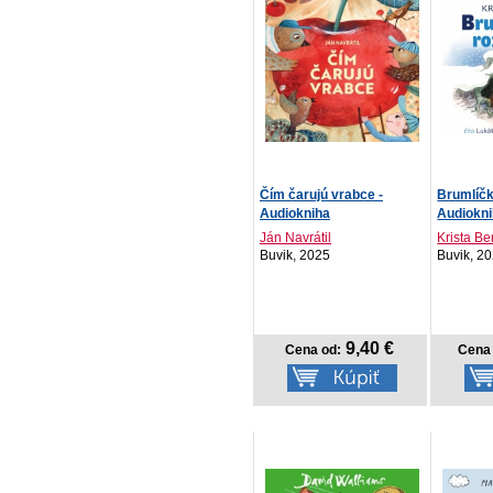
Čím čarujú vrabce -
Brumlíčk
Audiokniha
Audiokn
Ján Navrátil
Krista B
Buvik, 2025
Buvik, 2
9,40 €
Cena od:
Cena 