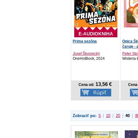
E-AUDIOKNIHA
Prima sezóna
Opica Šk
čaruje -
Josef Škvorecký
Peter Sto
OneHotBook, 2024
Wisteria 
13,56 €
Cena od:
Cena 
Zobraziť po:
5
|
10
|
20
|
40
|
8