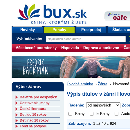
bux.sk
knihy, ktorými žijete
Úvodná stránka
Novinky
Ponuky
Predpredaj
Škola a u
Vyhľadávanie:
Všeobecné podmienky
Nápoveda
Doprava a poštovné
Čas
Úvodná stránka
›
Žánre
›
Hovorené 
Výber žánrov
Výpis titulov v žánri Hov
Beletria pre dospelých
Cestovanie, mapy
Radenie:
Zobr
Česká literatúra
Knihy
E-Knihy
Audi
Deti do 10 rokov
Deti nad 10 rokov
Zobrazujem:
1 až 40 z 924
Fond na podporu