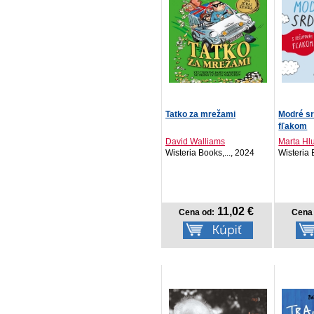
Tatko za mrežami
Modré s
fľakom
David Walliams
Marta Hl
Wisteria Books,..., 2024
Wisteria 
11,02 €
Cena od:
Cena 