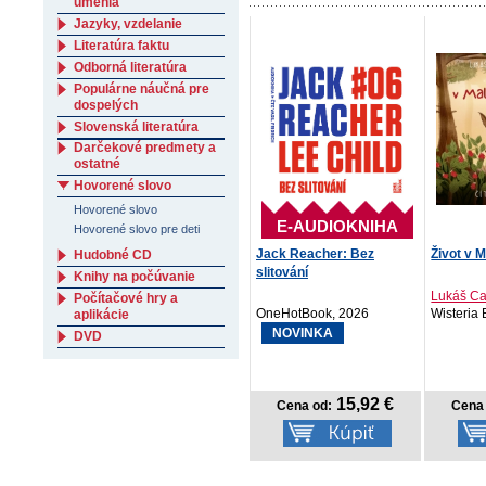
umenia
Jazyky, vzdelanie
Literatúra faktu
Odborná literatúra
Populárne náučná pre
dospelých
Slovenská literatúra
Darčekové predmety a
ostatné
Hovorené slovo
Hovorené slovo
E-AUDIOKNIHA
Hovorené slovo pre deti
Jack Reacher: Bez
Život v 
Hudobné CD
slitování
Knihy na počúvanie
Lukáš Cab
Počítačové hry a
OneHotBook, 2026
Wisteria 
aplikácie
NOVINKA
DVD
15,92 €
Cena od:
Cena 