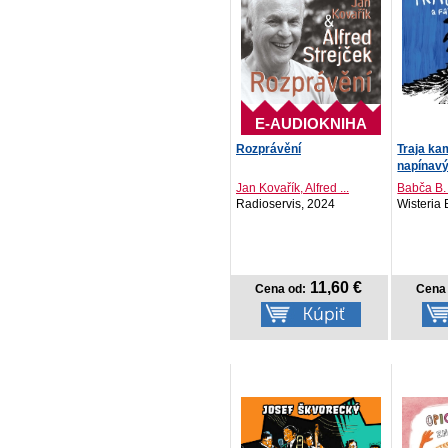
E-AUDIOKNIHA
Rozprávění
Traja ka
napínavý 
Jan Kovařík, Alfred ...
Babča B.
Radioservis, 2024
Wisteria
11,60 €
Cena od:
Cena 