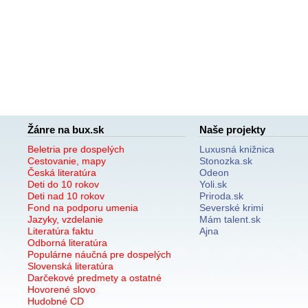
Žánre na bux.sk
Naše projekty
Beletria pre dospelých
Luxusná knižnica
Cestovanie, mapy
Stonozka.sk
Česká literatúra
Odeon
Deti do 10 rokov
Yoli.sk
Deti nad 10 rokov
Priroda.sk
Fond na podporu umenia
Severské krimi
Jazyky, vzdelanie
Mám talent.sk
Literatúra faktu
Ajna
Odborná literatúra
Populárne náučná pre dospelých
Slovenská literatúra
Darčekové predmety a ostatné
Hovorené slovo
Hudobné CD