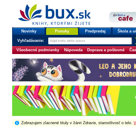
bux.sk
knihy, ktorými žijete
Úvodná stránka
Novinky
Ponuky
Predpredaj
Škola a u
Vyhľadávanie:
Všeobecné podmienky
Nápoveda
Doprava a poštovné
Čas
Zobrazujem zlacnené tituly v žánri Zdravie, starostlivosť o telo.
V