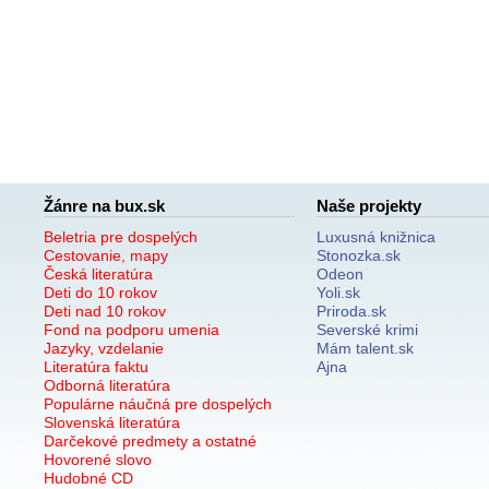
Žánre na bux.sk
Naše projekty
Beletria pre dospelých
Luxusná knižnica
Cestovanie, mapy
Stonozka.sk
Česká literatúra
Odeon
Deti do 10 rokov
Yoli.sk
Deti nad 10 rokov
Priroda.sk
Fond na podporu umenia
Severské krimi
Jazyky, vzdelanie
Mám talent.sk
Literatúra faktu
Ajna
Odborná literatúra
Populárne náučná pre dospelých
Slovenská literatúra
Darčekové predmety a ostatné
Hovorené slovo
Hudobné CD