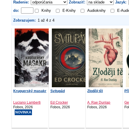
Radenie:
Zobraziť:
Jazyk:
do:
Knihy
E-Knihy
Audioknihy
E-Audi
Zobrazujem:
1 až 4 z 4
Kruguerský masakr
Svitupád
Zloději těl
Př
Luciano Lamberti
Ed Crocker
A. Rae Dunlap
Ge
Fobos, 2026
Fobos, 2026
Fobos, 2026
Fo
NOVINKA