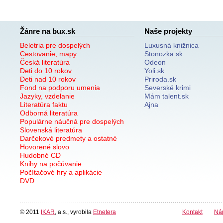
Žánre na bux.sk
Naše projekty
Beletria pre dospelých
Luxusná knižnica
Cestovanie, mapy
Stonozka.sk
Česká literatúra
Odeon
Deti do 10 rokov
Yoli.sk
Deti nad 10 rokov
Priroda.sk
Fond na podporu umenia
Severské krimi
Jazyky, vzdelanie
Mám talent.sk
Literatúra faktu
Ajna
Odborná literatúra
Populárne náučná pre dospelých
Slovenská literatúra
Darčekové predmety a ostatné
Hovorené slovo
Hudobné CD
Knihy na počúvanie
Počítačové hry a aplikácie
DVD
© 2011
IKAR
, a.s., vyrobila
Etnetera
Kontakt
Ná