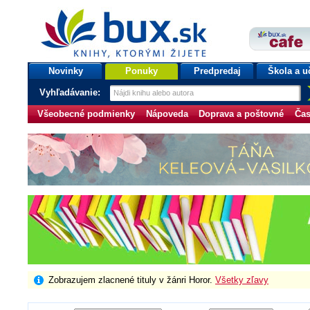
bux.sk
knihy, ktorými žijete
Úvodná stránka
Novinky
Ponuky
Predpredaj
Škola a u
Vyhľadávanie:
Všeobecné podmienky
Nápoveda
Doprava a poštovné
Čas
Zobrazujem zlacnené tituly v žánri Horor.
Všetky zľavy