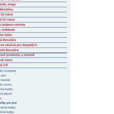
anie, mapy
iteratúra
 10 rokov
ad 10 rokov
a podporu umenia
, vzdelanie
úra faktu
 literatúra
rne náučná pre dospelých
ká literatúra
ové predmety a ostatné
né slovo
né CD
ci rock&pop
 jazz
, muzikál
 & country
ická hudba
vé piesne
es
ičky pre deti
xačná hudba
očná hudba