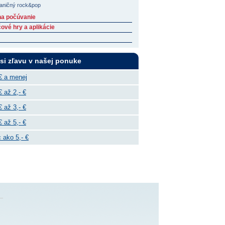
aničný rock&pop
na počúvanie
ové hry a aplikácie
 si zľavu v našej ponuke
€ a menej
€ až 2,- €
€ až 3,- €
€ až 5,- €
 ako 5,- €