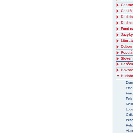
Cestov
Česká l
Deti do
Deti n
Fond n
Jazyky
Literat
Odborná
Populá
Slovens
Darček
Hovore
Hudob
Domá
Etno,
Film
Folk
Klas
Ľudo
Oldi
Pesn
Rela
Vian