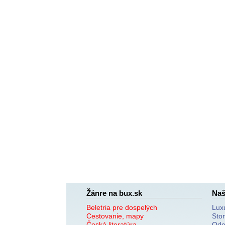
Žánre na bux.sk
Naš
Beletria pre dospelých
Lux
Cestovanie, mapy
Sto
Česká literatúra
Ode