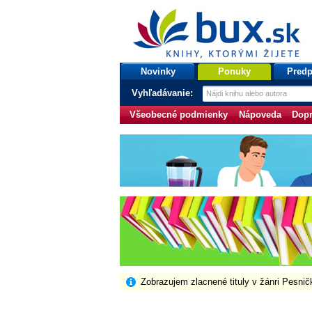
bux.sk
knihy, ktorými žijete
Úvodná stránka
Novinky
Ponuky
Predp
Vyhľadávanie:
Všeobecné podmienky
Nápoveda
Dopr
Zobrazujem zlacnené tituly v žánri Pesnič