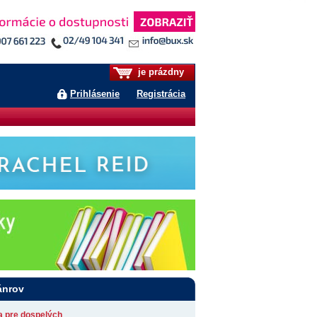
je prázdny
Prihlásenie
Registrácia
ánrov
ia pre dospelých