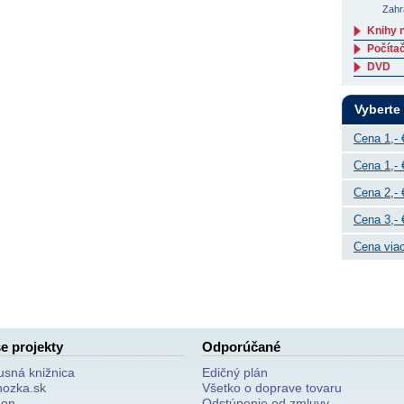
Zahr
Knihy 
Počítač
DVD
Vyberte
Cena 1,- 
Cena 1,- 
Cena 2,- 
Cena 3,- 
Cena viac
e projekty
Odporúčané
usná knižnica
Edičný plán
nozka.sk
Všetko o doprave tovaru
on
Odstúpenie od zmluvy