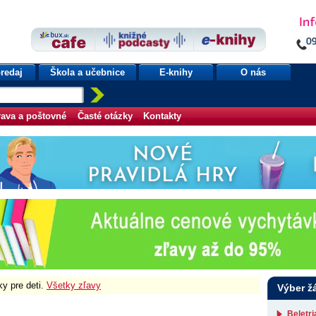
redaj
Škola a učebnice
E-knihy
O nás
ava a poštovné
Časté otázky
Kontakty
ky pre deti.
Všetky zľavy
Výber ž
Beletr