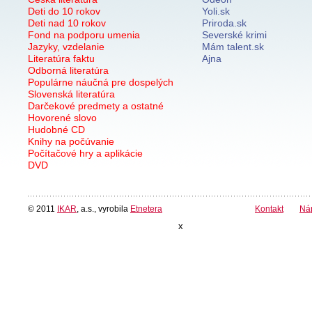
Deti do 10 rokov
Yoli.sk
Deti nad 10 rokov
Priroda.sk
Fond na podporu umenia
Severské krimi
Jazyky, vzdelanie
Mám talent.sk
Literatúra faktu
Ajna
Odborná literatúra
Populárne náučná pre dospelých
Slovenská literatúra
Darčekové predmety a ostatné
Hovorené slovo
Hudobné CD
Knihy na počúvanie
Počítačové hry a aplikácie
DVD
© 2011
IKAR
, a.s., vyrobila
Etnetera
Kontakt
Ná
x