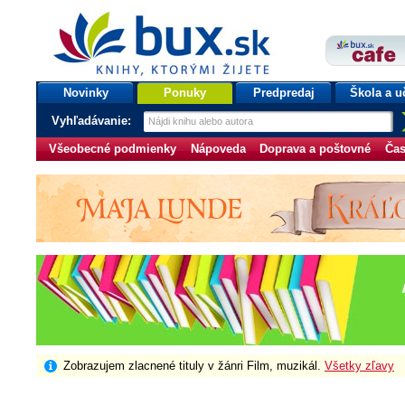
bux.sk
knihy, ktorými žijete
Úvodná stránka
Novinky
Ponuky
Predpredaj
Škola a u
Vyhľadávanie:
Všeobecné podmienky
Nápoveda
Doprava a poštovné
Čas
Zobrazujem zlacnené tituly v žánri Film, muzikál.
Všetky zľavy