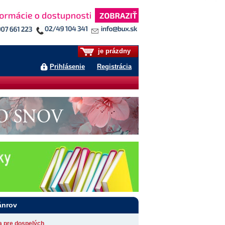
je prázdny
Prihlásenie
Registrácia
ánrov
ia pre dospelých