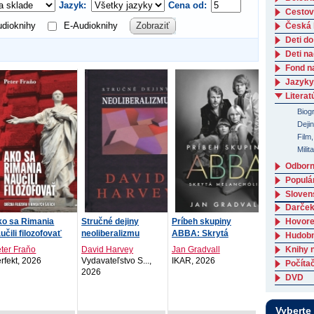
Jazyk:
Cena od:
Cestov
dioknihy
E-Audioknihy
Zobraziť
Česká l
Deti do
Deti n
Fond n
Jazyky
Literat
Biogr
Deji
Film,
Milit
Odborná
Populá
Slovens
Darček
Hovore
ko sa Rimania
Stručné dejiny
Príbeh skupiny
učili filozofovať
neoliberalizmu
ABBA: Skrytá
Hudob
melanchólia
ter Fraňo
David Harvey
Jan Gradvall
Knihy 
rfekt, 2026
Vydavateľstvo S...,
IKAR, 2026
Počítač
2026
DVD
Vyberte