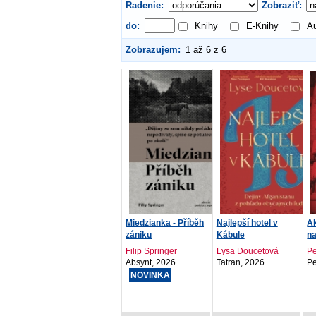
Radenie:
Zobraziť:
do:
Knihy
E-Knihy
Au
Zobrazujem:
1 až 6 z 6
Miedzianka - Příběh
Najlepší hotel v
A
zániku
Kábule
na
Filip Springer
Lysa Doucetová
Pe
Absynt, 2026
Tatran, 2026
Pe
NOVINKA