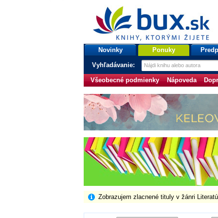
bux.sk
knihy, ktorými žijete
Úvodná stránka
Novinky
Ponuky
Predp
Vyhľadávanie:
Všeobecné podmienky
Nápoveda
Dopr
Zobrazujem zlacnené tituly v žánri Literat