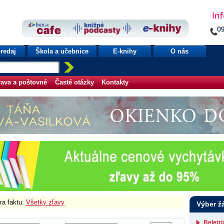
redaj
Škola a učebnice
E-knihy
O nás
ava a poštovné
Časté otázky
Kontakty
úra faktu.
Všetky zľavy
Výber ž
Beletr