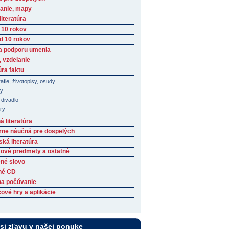
anie, mapy
iteratúra
 10 rokov
ad 10 rokov
a podporu umenia
, vzdelanie
úra faktu
afie, životopisy, osudy
ny
 divadlo
ary
 literatúra
rne náučná pre dospelých
ká literatúra
ové predmety a ostatné
né slovo
né CD
na počúvanie
ové hry a aplikácie
 si zľavu v našej ponuke