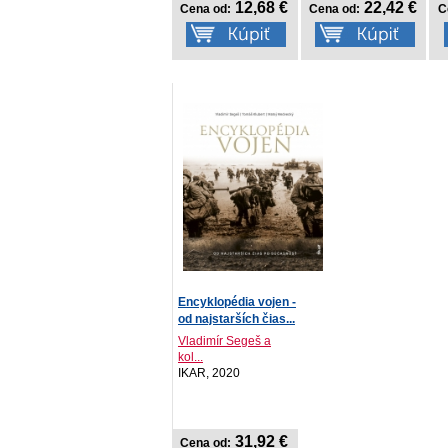
12,68 €
22,42 €
Cena od:
Cena od:
C
Encyklopédia vojen -
od najstarších čias...
Vladimír Segeš a
kol...
IKAR, 2020
31,92 €
Cena od: