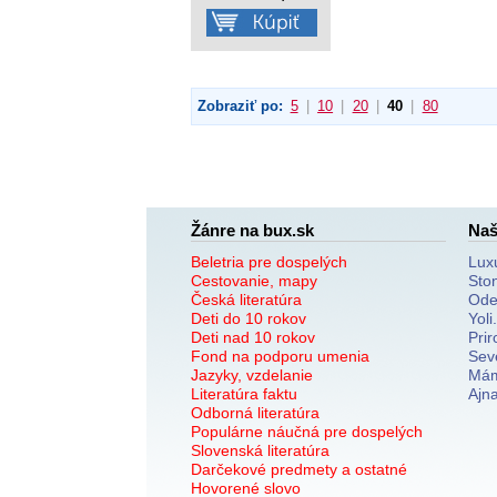
Zobraziť po:
5
|
10
|
20
|
40
|
80
Žánre na bux.sk
Naš
Beletria pre dospelých
Lux
Cestovanie, mapy
Sto
Česká literatúra
Ode
Deti do 10 rokov
Yoli
Deti nad 10 rokov
Prir
Fond na podporu umenia
Sev
Jazyky, vzdelanie
Mám
Literatúra faktu
Ajn
Odborná literatúra
Populárne náučná pre dospelých
Slovenská literatúra
Darčekové predmety a ostatné
Hovorené slovo