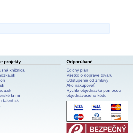
e projekty
Odporúčané
usná knižnica
Edičný plán
nozka.sk
Všetko o doprave tovaru
on
Odstúpenie od zmluvy
.sk
Ako nakupovať
oda.sk
Rýchla objednávka pomocou
erské krimi
objednávacieho kódu
 talent.sk
a