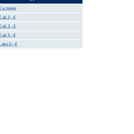
€ a menej
€ až 2,- €
€ až 3,- €
€ až 5,- €
 ako 5,- €