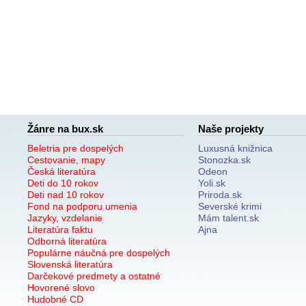
Žánre na bux.sk
Naše projekty
Beletria pre dospelých
Luxusná knižnica
Cestovanie, mapy
Stonozka.sk
Česká literatúra
Odeon
Deti do 10 rokov
Yoli.sk
Deti nad 10 rokov
Priroda.sk
Fond na podporu umenia
Severské krimi
Jazyky, vzdelanie
Mám talent.sk
Literatúra faktu
Ajna
Odborná literatúra
Populárne náučná pre dospelých
Slovenská literatúra
Darčekové predmety a ostatné
Hovorené slovo
Hudobné CD