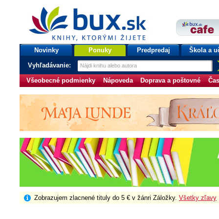
bux.sk
knihy, ktorými žijete
Úvodná stránka
Novinky
Ponuky
Predpredaj
Škola a u
Vyhľadávanie:
Všeobecné podmienky
Nápoveda
Doprava a poštovné
Čas
Zobrazujem zlacnené tituly do 5 € v žánri Záložky.
Všetky zľavy