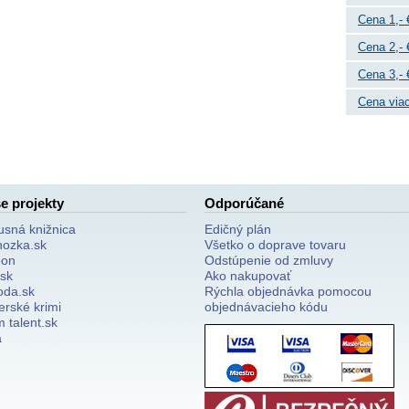
Cena 1,- 
Cena 2,- 
Cena 3,- 
Cena viac
e projekty
Odporúčané
usná knižnica
Edičný plán
nozka.sk
Všetko o doprave tovaru
on
Odstúpenie od zmluvy
.sk
Ako nakupovať
oda.sk
Rýchla objednávka pomocou
erské krimi
objednávacieho kódu
 talent.sk
a