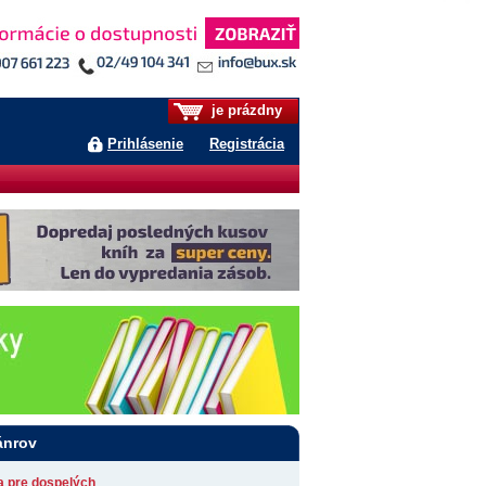
je prázdny
Prihlásenie
Registrácia
ánrov
ia pre dospelých