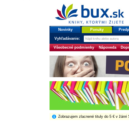
bux.sk
knihy, ktorými žijete
Úvodná stránka
Novinky
Ponuky
Predp
Vyhľadávanie:
Všeobecné podmienky
Nápoveda
Dopr
Zobrazujem zlacnené tituly do 5 € v žánri