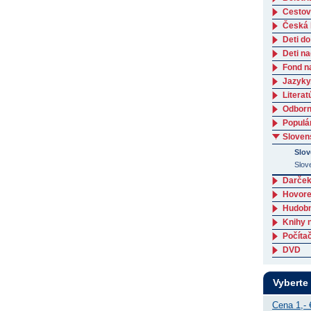
Cestov
Česká l
Deti do
Deti n
Fond n
Jazyky
Literat
Odborná
Populá
Slovens
Slov
Slov
Darček
Hovore
Hudob
Knihy 
Počítač
DVD
Vyberte
Cena 1,- 