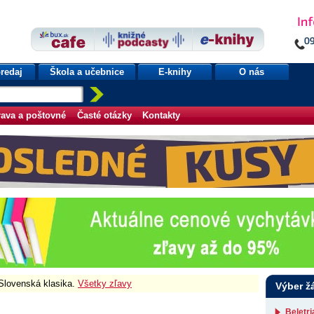
redaj
Škola a učebnice
E-knihy
O nás
ava a poštovné
Časté otázky
Kontakty
 Slovenská klasika.
Všetky zľavy
Výber ž
Beletr