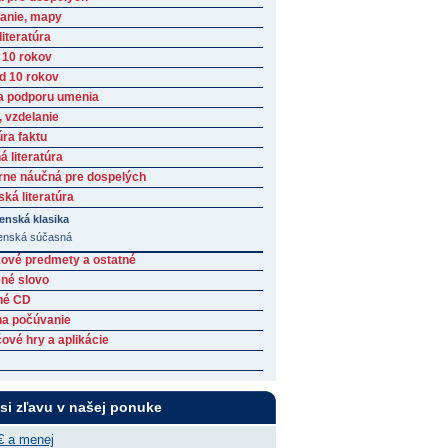
anie, mapy
iteratúra
 10 rokov
ad 10 rokov
a podporu umenia
, vzdelanie
úra faktu
 literatúra
rne náučná pre dospelých
ká literatúra
enská klasika
enská súčasná
ové predmety a ostatné
né slovo
né CD
na počúvanie
ové hry a aplikácie
 si zľavu v našej ponuke
€ a menej