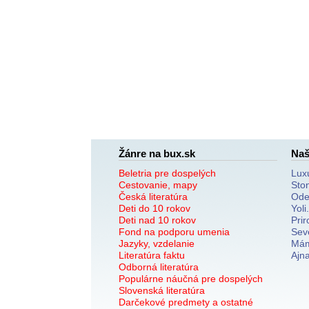
Žánre na bux.sk
Naš
Beletria pre dospelých
Lux
Cestovanie, mapy
Sto
Česká literatúra
Ode
Deti do 10 rokov
Yoli
Deti nad 10 rokov
Prir
Fond na podporu umenia
Sev
Jazyky, vzdelanie
Mám
Literatúra faktu
Ajn
Odborná literatúra
Populárne náučná pre dospelých
Slovenská literatúra
Darčekové predmety a ostatné