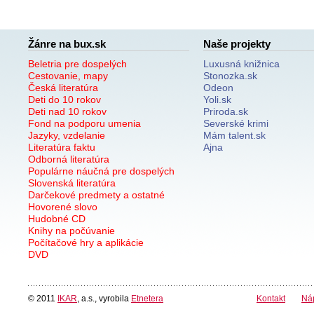
Žánre na bux.sk
Naše projekty
Beletria pre dospelých
Luxusná knižnica
Cestovanie, mapy
Stonozka.sk
Česká literatúra
Odeon
Deti do 10 rokov
Yoli.sk
Deti nad 10 rokov
Priroda.sk
Fond na podporu umenia
Severské krimi
Jazyky, vzdelanie
Mám talent.sk
Literatúra faktu
Ajna
Odborná literatúra
Populárne náučná pre dospelých
Slovenská literatúra
Darčekové predmety a ostatné
Hovorené slovo
Hudobné CD
Knihy na počúvanie
Počítačové hry a aplikácie
DVD
© 2011
IKAR
, a.s., vyrobila
Etnetera
Kontakt
Ná