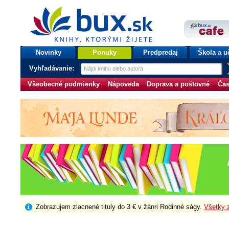
bux.sk
knihy, ktorými žijete
Úvodná stránka
Novinky
Ponuky
Predpredaj
Škola a u
Vyhľadávanie:
Všeobecné podmienky
Nápoveda
Doprava a poštovné
Čas
Zobrazujem zlacnené tituly do 3 € v žánri Rodinné ságy.
Všetky 