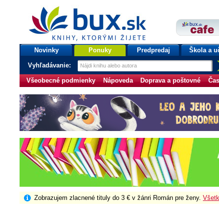
bux.sk
knihy, ktorými žijete
Úvodná stránka
Novinky
Ponuky
Predpredaj
Škola a u
Vyhľadávanie:
Všeobecné podmienky
Nápoveda
Doprava a poštovné
Čas
Zobrazujem zlacnené tituly do 3 € v žánri Román pre ženy.
Všetk