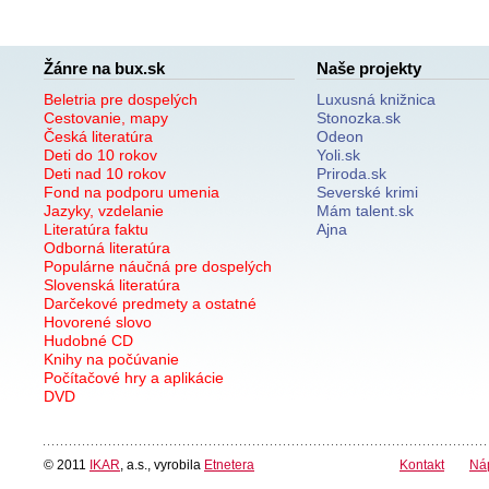
Žánre na bux.sk
Naše projekty
Beletria pre dospelých
Luxusná knižnica
Cestovanie, mapy
Stonozka.sk
Česká literatúra
Odeon
Deti do 10 rokov
Yoli.sk
Deti nad 10 rokov
Priroda.sk
Fond na podporu umenia
Severské krimi
Jazyky, vzdelanie
Mám talent.sk
Literatúra faktu
Ajna
Odborná literatúra
Populárne náučná pre dospelých
Slovenská literatúra
Darčekové predmety a ostatné
Hovorené slovo
Hudobné CD
Knihy na počúvanie
Počítačové hry a aplikácie
DVD
© 2011
IKAR
, a.s., vyrobila
Etnetera
Kontakt
Ná