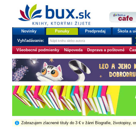
bux.sk
knihy, ktorými žijete
Úvodná stránka
Novinky
Ponuky
Predpredaj
Škola a u
Vyhľadávanie:
Všeobecné podmienky
Nápoveda
Doprava a poštovné
Čas
Zobrazujem zlacnené tituly do 3 € v žánri Biografie, životopisy, 