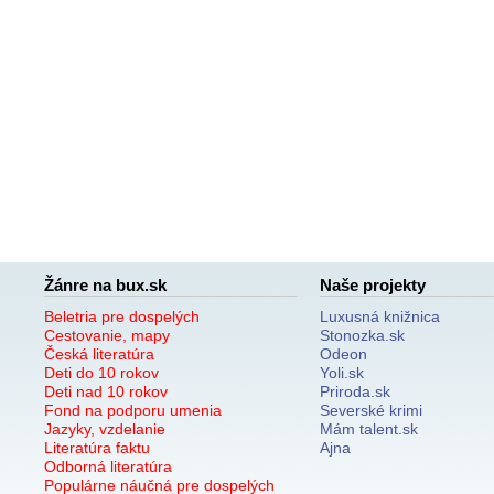
Žánre na bux.sk
Naše projekty
Beletria pre dospelých
Luxusná knižnica
Cestovanie, mapy
Stonozka.sk
Česká literatúra
Odeon
Deti do 10 rokov
Yoli.sk
Deti nad 10 rokov
Priroda.sk
Fond na podporu umenia
Severské krimi
Jazyky, vzdelanie
Mám talent.sk
Literatúra faktu
Ajna
Odborná literatúra
Populárne náučná pre dospelých