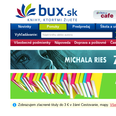
bux.sk
knihy, ktorými žijete
Úvodná stránka
Novinky
Ponuky
Predpredaj
Škola a u
Vyhľadávanie:
Všeobecné podmienky
Nápoveda
Doprava a poštovné
Čas
Zobrazujem zlacnené tituly do 3 € v žánri Cestovanie, mapy.
Vše