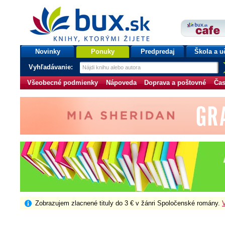
bux.sk
knihy, ktorými žijete
Úvodná stránka
Novinky
Ponuky
Predpredaj
Škola a u
Vyhľadávanie:
Všeobecné podmienky
Nápoveda
Doprava a poštovné
Čas
Zobrazujem zlacnené tituly do 3 € v žánri Spoločenské romány.