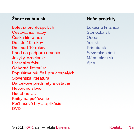
Žánre na bux.sk
Naše projekty
Beletria pre dospelých
Luxusná knižnica
Cestovanie, mapy
Stonozka.sk
Česká literatúra
Odeon
Deti do 10 rokov
Yoli.sk
Deti nad 10 rokov
Priroda.sk
Fond na podporu umenia
Severské krimi
Jazyky, vzdelanie
Mám talent.sk
Literatúra faktu
Ajna
Odborná literatúra
Populárne náučná pre dospelých
Slovenská literatúra
Darčekové predmety a ostatné
Hovorené slovo
Hudobné CD
Knihy na počúvanie
Počítačové hry a aplikácie
DVD
© 2011
IKAR
, a.s., vyrobila
Etnetera
Kontakt
Ná