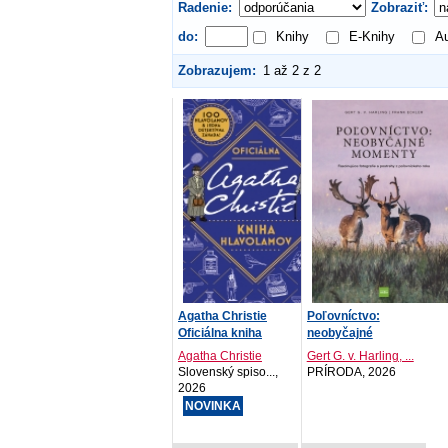
Radenie:
Zobraziť:
do:
Knihy
E-Knihy
Au
Zobrazujem:
1 až 2 z 2
Agatha Christie
Poľovníctvo:
Oficiálna kniha
neobyčajné
hlavolam...
momenty. Fascinu...
Agatha Christie
Gert G. v. Harling, ...
Slovenský spiso...,
PRÍRODA, 2026
2026
NOVINKA