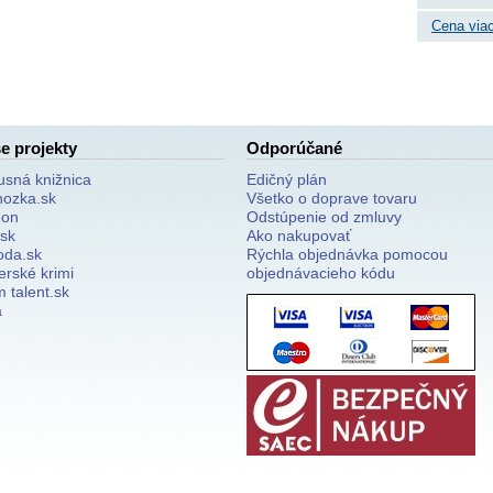
Cena viac
e projekty
Odporúčané
usná knižnica
Edičný plán
nozka.sk
Všetko o doprave tovaru
on
Odstúpenie od zmluvy
.sk
Ako nakupovať
oda.sk
Rýchla objednávka pomocou
erské krimi
objednávacieho kódu
 talent.sk
a