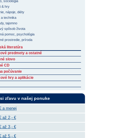
o, sociológia
t & hry
ie, nápoje, diéty
 a technika
dy, tajomno
vý spôsob života
tná pomoc, psychológia
né prostredie, príroda
ká literatúra
ové predmety a ostatné
né slovo
né CD
na počúvanie
ové hry a aplikácie
 si zľavu v našej ponuke
€ a menej
€ až 2,- €
€ až 3,- €
€ až 5,- €