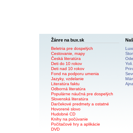
Žánre na bux.sk
Naš
Beletria pre dospelých
Lux
Cestovanie, mapy
Sto
Česká literatúra
Ode
Deti do 10 rokov
Yoli
Deti nad 10 rokov
Prir
Fond na podporu umenia
Sev
Jazyky, vzdelanie
Mám
Literatúra faktu
Ajn
Odborná literatúra
Populárne náučná pre dospelých
Slovenská literatúra
Darčekové predmety a ostatné
Hovorené slovo
Hudobné CD
Knihy na počúvanie
Počítačové hry a aplikácie
DVD