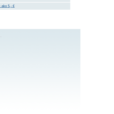
 ako 5,- €