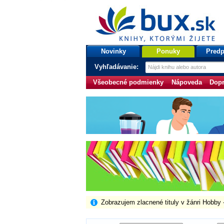
bux.sk
knihy, ktorými žijete
Úvodná stránka
Novinky
Ponuky
Predp
Vyhľadávanie:
Všeobecné podmienky
Nápoveda
Dopr
Zobrazujem zlacnené tituly v žánri Hobby 