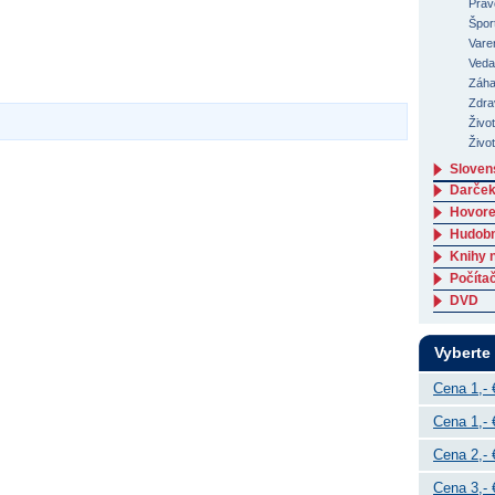
Práv
Špor
Varen
Veda
Záha
Zdra
Živo
Život
Slovens
Darček
Hovore
Hudob
Knihy 
Počítač
DVD
Vyberte
Cena 1,- 
Cena 1,- 
Cena 2,- 
Cena 3,- 