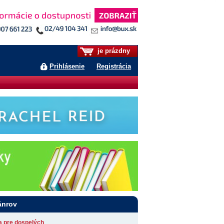
je prázdny
Prihlásenie
Registrácia
ánrov
ia pre dospelých