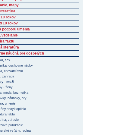
anie, mapy
iteratúra
 10 rokov
ad 10 rokov
a podporu umenia
, vzdelanie
úra faktu
 literatúra
rne náučná pre dospelých
ika, sex
erika, duchovné náuky
a, chovateľstvo
a, záhrada
y - muži
y - ženy
a, móda, kozmetika
ovky, hádanky, hry
úra, umenie
kóny,encyklopédie
atúra faktu
cína, zdravie
zové publikácie
nerské vzťahy, rodina