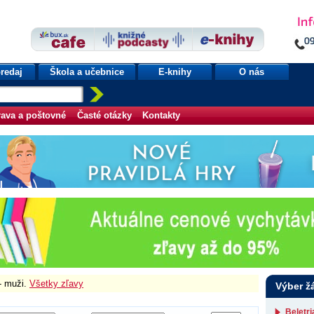
redaj
Škola a učebnice
E-knihy
O nás
ava a poštovné
Časté otázky
Kontakty
- muži.
Všetky zľavy
Výber ž
Beletr