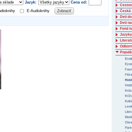
Jazyk:
Cena od:
Cestov
dioknihy
E-Audioknihy
Zobraziť
Česká l
Deti do
Deti n
Fond n
Jazyky
Literat
Odborná
Populá
Erot
Ezot
Faun
Flór
Hobb
Hobb
Krás
Kríž
Kult
Lexi
Liter
Medi
Obra
Part