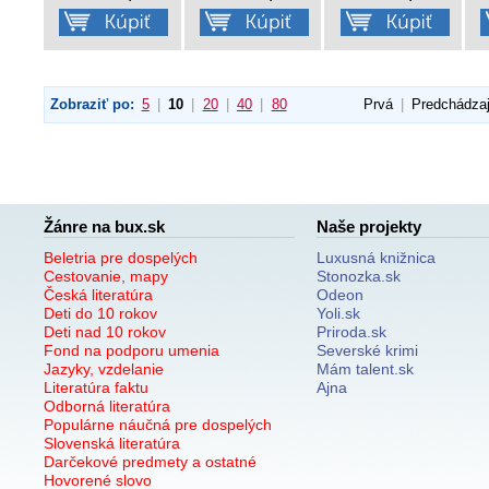
Zobraziť po:
5
|
10
|
20
|
40
|
80
Prvá
|
Predchádza
Žánre na bux.sk
Naše projekty
Beletria pre dospelých
Luxusná knižnica
Cestovanie, mapy
Stonozka.sk
Česká literatúra
Odeon
Deti do 10 rokov
Yoli.sk
Deti nad 10 rokov
Priroda.sk
Fond na podporu umenia
Severské krimi
Jazyky, vzdelanie
Mám talent.sk
Literatúra faktu
Ajna
Odborná literatúra
Populárne náučná pre dospelých
Slovenská literatúra
Darčekové predmety a ostatné
Hovorené slovo