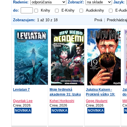
Radenie:
Zobraziť:
Jazyk:
do:
Knihy
E-Knihy
Audioknihy
E-Audi
Zobrazujem:
1 až 10 z 18
Prvá
|
Predchádza
Leviatan 7
Moje hrdinská
Jujutsu Kaisen -
Ja
akademie 31: Izuku
Prokleté války 19:
do
Midorij...
Prvn...
4
Gyuntak Lee
Kohei Horikoshi
Gege Akutami
Mi
Crew, 2026
Crew, 2026
Crew, 2026
Cr
NOVINKA
NOVINKA
NOVINKA
N