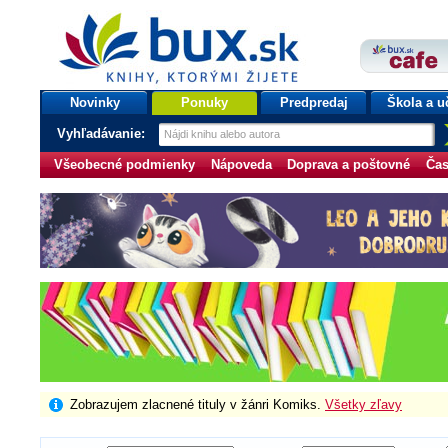
bux.sk
knihy, ktorými žijete
Úvodná stránka
Novinky
Ponuky
Predpredaj
Škola a u
Vyhľadávanie:
Všeobecné podmienky
Nápoveda
Doprava a poštovné
Čas
Zobrazujem zlacnené tituly v žánri Komiks.
Všetky zľavy