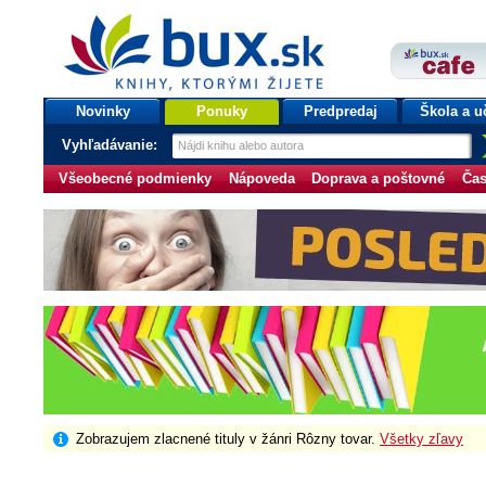
bux.sk
knihy, ktorými žijete
Úvodná stránka
Novinky
Ponuky
Predpredaj
Škola a u
Vyhľadávanie:
Všeobecné podmienky
Nápoveda
Doprava a poštovné
Čas
Zobrazujem zlacnené tituly v žánri Rôzny tovar.
Všetky zľavy