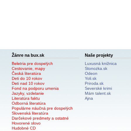
Žánre na bux.sk
Naše projekty
Beletria pre dospelých
Luxusná knižnica
Cestovanie, mapy
Stonozka.sk
Česká literatúra
Odeon
Deti do 10 rokov
Yoli.sk
Deti nad 10 rokov
Priroda.sk
Fond na podporu umenia
Severské krimi
Jazyky, vzdelanie
Mám talent.sk
Literatúra faktu
Ajna
Odborná literatúra
Populárne náučná pre dospelých
Slovenská literatúra
Darčekové predmety a ostatné
Hovorené slovo
Hudobné CD