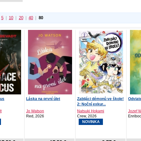
5
|
10
|
20
|
40
|
80
cus
Láska na první úlet
Zabijáci démonů ve škole!
Odviat
2: Noční exkur...
t
Jo Watson
Natsuki Hokami
Jozef 
Red, 2026
Crew, 2026
Enribo
NOVINKA