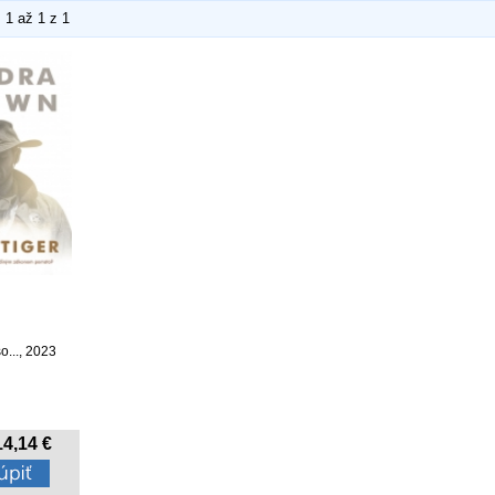
1 až 1 z 1
o..., 2023
4,14 €