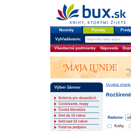
bux.sk
knihy, ktorými žijete
Úvodná stránka
Novinky
Ponuky
Predp
Vyhľadávanie:
Všeobecné podmienky
Nápoveda
Dopr
Úvodná stránk
Výber žánrov
Rozšírené
Beletria pre dospelých
Cestovanie, mapy
Česká literatúra
Deti do 10 rokov
Radenie:
Deti nad 10 rokov
Knihy
Fond na podporu