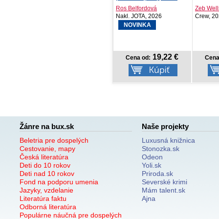
Mora Terézia
Ros Belfordová
Zeb Well
Vydavateľstvo S..., 2026
Nakl. JOTA, 2026
Crew, 2
NOVINKA
12,- €
19,22 €
Cena od:
Cena od:
Cena
Žánre na bux.sk
Naše projekty
Beletria pre dospelých
Luxusná knižnica
Cestovanie, mapy
Stonozka.sk
Česká literatúra
Odeon
Deti do 10 rokov
Yoli.sk
Deti nad 10 rokov
Priroda.sk
Fond na podporu umenia
Severské krimi
Jazyky, vzdelanie
Mám talent.sk
Literatúra faktu
Ajna
Odborná literatúra
Populárne náučná pre dospelých