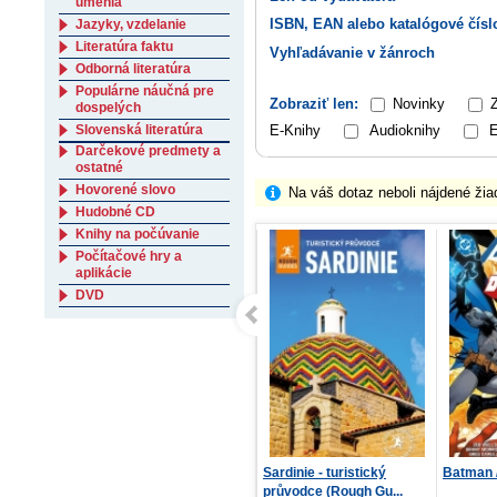
umenia
ISBN, EAN alebo katalógové čísl
Jazyky, vzdelanie
Literatúra faktu
Vyhľadávanie v žánroch
Odborná literatúra
Populárne náučná pre
Zobraziť len:
Novinky
dospelých
E-Knihy
Audioknihy
E
Slovenská literatúra
Darčekové predmety a
ostatné
Hovorené slovo
Na váš dotaz neboli nájdené žia
Hudobné CD
Knihy na počúvanie
Počítačové hry a
aplikácie
DVD
Na lane
Sardinie - turistický
Batman 
průvodce (Rough Gu...