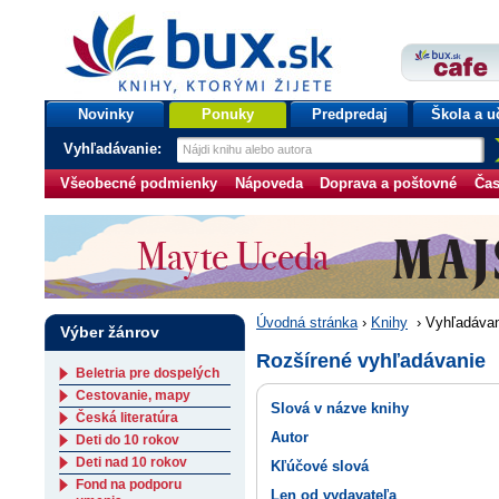
bux.sk
knihy, ktorými žijete
Úvodná stránka
Novinky
Ponuky
Predpredaj
Škola a u
Vyhľadávanie:
Všeobecné podmienky
Nápoveda
Doprava a poštovné
Čas
Úvodná stránka
›
Knihy
›
Vyhľadávan
Výber žánrov
Rozšírené vyhľadávanie
Beletria pre dospelých
Cestovanie, mapy
Slová v názve knihy
Česká literatúra
Autor
Deti do 10 rokov
Deti nad 10 rokov
Kľúčové slová
Fond na podporu
Len od vydavateľa