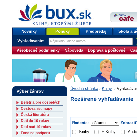
bux.sk
knihy, ktorými žijete
Úvodná stránka
Novinky
Ponuky
Predpredaj
Škola a u
Vyhľadávanie:
Všeobecné podmienky
Nápoveda
Doprava a poštovné
Čas
Úvodná stránka
›
Knihy
›
Vyhľadávan
Výber žánrov
Rozšírené vyhľadávanie
Beletria pre dospelých
Cestovanie, mapy
Česká literatúra
Deti do 10 rokov
Radenie:
Zobraziť
Deti nad 10 rokov
Knihy
E-Knihy
Audi
Fond na podporu