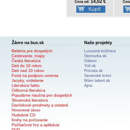
21,11 €
14,02 €
Cena od:
Cena od:
Cen
Žánre na bux.sk
Naše projekty
Beletria pre dospelých
Luxusná knižnica
Cestovanie, mapy
Stonozka.sk
Česká literatúra
Odeon
Deti do 10 rokov
Yoli.sk
Deti nad 10 rokov
Priroda.sk
Fond na podporu umenia
Severské krimi
Jazyky, vzdelanie
Mám talent.sk
Literatúra faktu
Ajna
Odborná literatúra
Populárne náučná pre dospelých
Slovenská literatúra
Darčekové predmety a ostatné
Hovorené slovo
Hudobné CD
Knihy na počúvanie
Počítačové hry a aplikácie
DVD