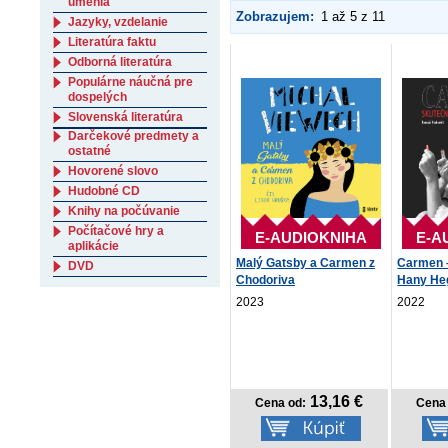
umenia
Zobrazujem:
1 až 5 z 11
Jazyky, vzdelanie
Literatúra faktu
Odborná literatúra
Populárne náučná pre
dospelých
Slovenská literatúra
Darčekové predmety a
ostatné
Hovorené slovo
Hudobné CD
Knihy na počúvanie
Počítačové hry a
E-AUDIOKNIHA
E-A
aplikácie
Malý Gatsby a Carmen z
Carmen –
DVD
Chodoriva
Hany He
2023
2022
13,16 €
Cena od:
Cena 