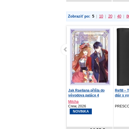
Zobraziť po:
5
|
10
|
20
|
40
|
8
Lakestone: Srdce temnoty
Jak Raeliana přišla do
Refill –
vévodova paláce 4
diár s vy
Sarah Rivens
Milcha
Red, 2026
Crew, 2026
PRESCO
NOVINKA
NOVINKA