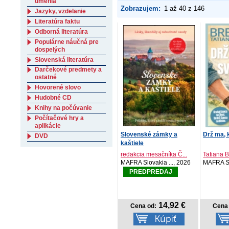
umenia
Zobrazujem:
1 až 40 z 146
Jazyky, vzdelanie
Literatúra faktu
Odborná literatúra
Populárne náučná pre
dospelých
Slovenská literatúra
Darčekové predmety a
ostatné
Hovorené slovo
Hudobné CD
Knihy na počúvanie
Počítačové hry a
aplikácie
Slovenské zámky a
Drž ma, 
DVD
kaštiele
redakcia mesačníka Č...
Tatiana 
MAFRA Slovakia ..., 2026
MAFRA Sl
PREDPREDAJ
14,92 €
Cena od:
Cena 