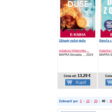
E-KNIHA
Záhady našej duše
Dievča z
redakcia týždenníku ...
Katarína
MAFRA Slovakia ..., 2024
MAFRA Sl
13,29 €
Cena od:
Cena
Zobraziť po:
5
|
10
|
20
|
40
|
8