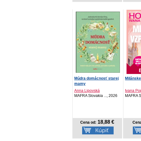
Múdra domácnosť starej
Milánske
mamy
Anna Lipovská
Ivana Po
MAFRA Slovakia ..., 2026
MAFRA Sl
18,88 €
Cena od:
Cena