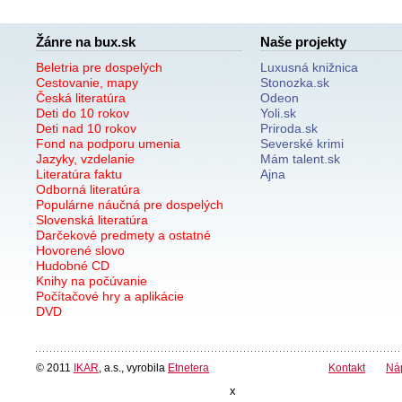
Žánre na bux.sk
Naše projekty
Beletria pre dospelých
Luxusná knižnica
Cestovanie, mapy
Stonozka.sk
Česká literatúra
Odeon
Deti do 10 rokov
Yoli.sk
Deti nad 10 rokov
Priroda.sk
Fond na podporu umenia
Severské krimi
Jazyky, vzdelanie
Mám talent.sk
Literatúra faktu
Ajna
Odborná literatúra
Populárne náučná pre dospelých
Slovenská literatúra
Darčekové predmety a ostatné
Hovorené slovo
Hudobné CD
Knihy na počúvanie
Počítačové hry a aplikácie
DVD
© 2011
IKAR
, a.s., vyrobila
Etnetera
Kontakt
Ná
x