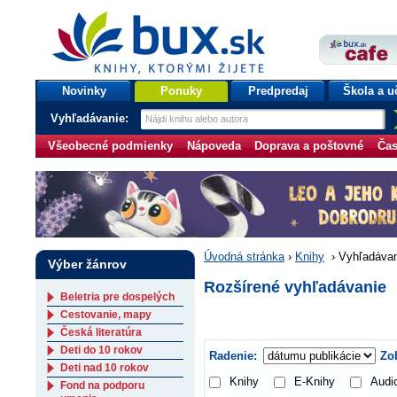
bux.sk
knihy, ktorými žijete
Úvodná stránka
Novinky
Ponuky
Predpredaj
Škola a u
Vyhľadávanie:
Všeobecné podmienky
Nápoveda
Doprava a poštovné
Čas
Úvodná stránka
›
Knihy
›
Vyhľadávan
Výber žánrov
Rozšírené vyhľadávanie
Beletria pre dospelých
Cestovanie, mapy
Česká literatúra
Deti do 10 rokov
Radenie:
Zob
Deti nad 10 rokov
Knihy
E-Knihy
Audi
Fond na podporu