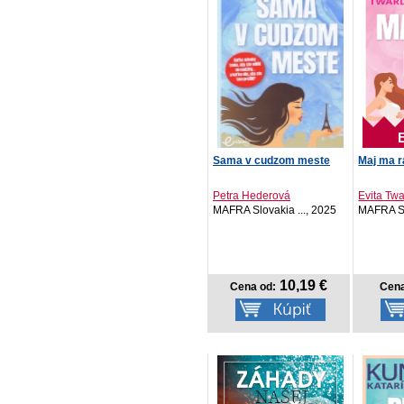
Sama v cudzom meste
Maj ma r
Petra Hederová
Evita Twa
MAFRA Slovakia ..., 2025
MAFRA Sl
10,19 €
Cena od:
Cena