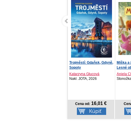
Trojměstí: Gdaňsk, Gdyně,
Miška a jej malí pacienti:
Coloring
Sopoty
Lesné obrazy
Katarzyna Głucová
Aniela Cholewińska-S...
Eva Barn
Nakl. JOTA, 2026
Stonožka, 2026
Vydavateľ
16,01 €
9,68 €
Cena od:
Cena od:
Cen