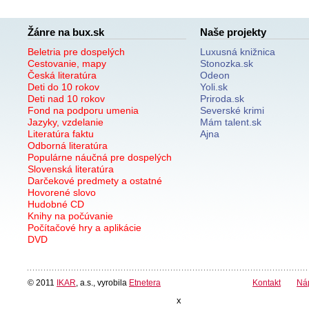
Žánre na bux.sk
Naše projekty
Beletria pre dospelých
Luxusná knižnica
Cestovanie, mapy
Stonozka.sk
Česká literatúra
Odeon
Deti do 10 rokov
Yoli.sk
Deti nad 10 rokov
Priroda.sk
Fond na podporu umenia
Severské krimi
Jazyky, vzdelanie
Mám talent.sk
Literatúra faktu
Ajna
Odborná literatúra
Populárne náučná pre dospelých
Slovenská literatúra
Darčekové predmety a ostatné
Hovorené slovo
Hudobné CD
Knihy na počúvanie
Počítačové hry a aplikácie
DVD
© 2011
IKAR
, a.s., vyrobila
Etnetera
Kontakt
Ná
x