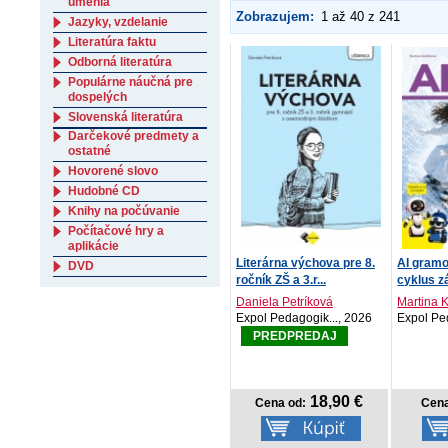
umenia
Zobrazujem:
1 až 40 z 241
Jazyky, vzdelanie
Literatúra faktu
Odborná literatúra
Populárne náučná pre
dospelých
Slovenská literatúra
Darčekové predmety a
ostatné
Hovorené slovo
Hudobné CD
Knihy na počúvanie
Počítačové hry a
aplikácie
Literárna výchova pre 8.
AI gramo
DVD
ročník ZŠ a 3.r...
cyklus z
Daniela Petríková
Martina K
Expol Pedagogik..., 2026
Expol Pe
PREDPREDAJ
18,90 €
Cena od:
Cena