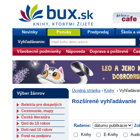
bux.sk
knihy, ktorými žijete
Úvodná stránka
Novinky
Ponuky
Predpredaj
Škola a u
Vyhľadávanie:
Všeobecné podmienky
Nápoveda
Doprava a poštovné
Čas
Úvodná stránka
›
Knihy
›
Vyhľadávan
Výber žánrov
Rozšírené vyhľadávanie
Beletria pre dospelých
Cestovanie, mapy
Česká literatúra
Deti do 10 rokov
Radenie:
Zob
Deti nad 10 rokov
Knihy
E-Knihy
Audi
Fond na podporu