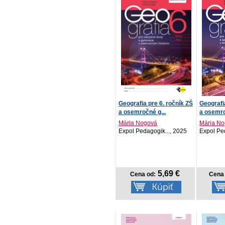
Geografia pre 6. ročník ZŠ
Geografi
a osemročné g...
a osemro
Mária Nogová
Mária N
Expol Pedagogik..., 2025
Expol Pe
5,69 €
Cena od:
Cena 