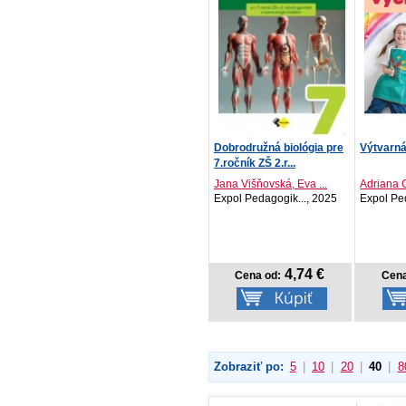
Dobrodružná biológia pre
Výtvarn
7.ročník ZŠ 2.r...
Jana Višňovská, Eva ...
Adriana 
Expol Pedagogik..., 2025
Expol Pe
4,74 €
Cena od:
Cena
Zobraziť po:
5
|
10
|
20
|
40
|
8