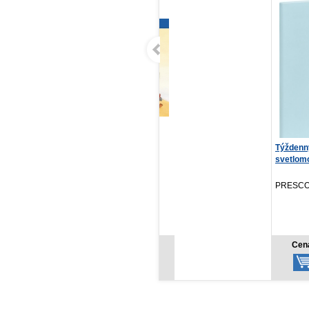
Kubko a Paulínka sa
Týždenný diár Ponza 2027,
Trojměst
poškriepia a udobria
svetlomodrý, 1...
Sopoty
Christian Tielmann
Katarzyn
Verbarium, 2026
PRESCOGROUP SK, 2026
Nakl. JO
NOVINKA
NOVI
5,99 €
5,97 €
Cena od:
Cena od:
Cena