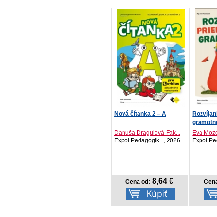
Nová čítanka 2 – A
Rozvíjan
gramotno
Danuša Dragulová-Fak...
Eva Moz
Expol Pedagogik..., 2026
Expol Pe
8,64 €
Cena od:
Cena