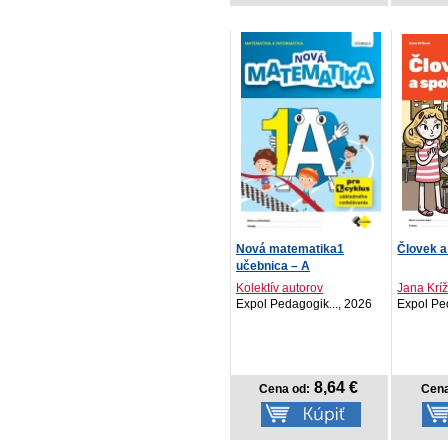
Nová matematika1
Človek a
učebnica – A
Kolektív autorov
Jana Krí
Expol Pedagogik..., 2026
Expol Pe
8,64 €
Cena od:
Cena