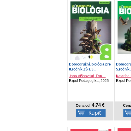
Dobrodružná biológia pre
Dobrodru
8.ročník ZŠ a 3...
5.ročník
Jana Višnovská, Eva ...
Katarína 
Expol Pedagogik..., 2025
Expol Pe
4,74 €
Cena od:
Cena