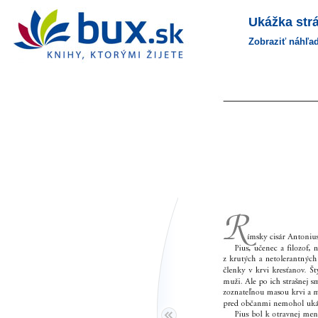
bux.sk
Ukážka str
na domovskú stránku
Zobraziť náhľad