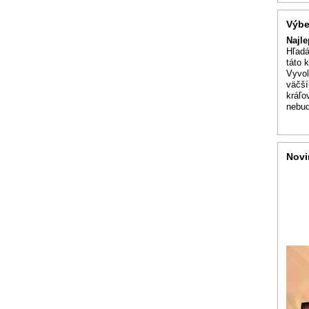
Výbe
Najle
Hľadá
táto 
Vyvol
väčší
kráľo
nebud
Novi