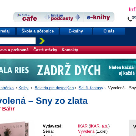
redaj
Škola a učebnice
E-knihy
O nás
ava a poštovné
Časté otázky
Kontakty
stránka
›
Knihy
›
Beletria pre dospelých
›
Sci-fi, fantasy
› Vyvolená – Sny 
olená – Sny zo zlata
y Bähr
Vydavateľ:
IKAR
(
IKAR, a.s.
)
V
Séria:
Vyvolená
(1.diel)