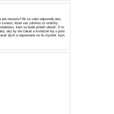
ža pre nevestu? Ak sú vaše odpovede áno,
 zvratov, ktoré vás zdvihnú zo stoličky.
predstavu, kam sa bude príbeh uberať. O to
aký, aký by ste čakali a krvilačné hry o post
žiavať dych a neprestane na ňu myslieť, kým