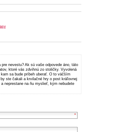
tasy
a pre nevestu? Ak sú vaše odpovede áno, táto
tov, ktoré vás zdvihnú zo stoličky. Vyvolená
, kam sa bude príbeh uberať. O to väčším
 by ste čakali a krvilačné hry o post kráľovnej
h a neprestane na ňu myslieť, kým nebudete