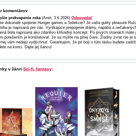
r komentárov
pšie prekvapenie roka
(Anet, 3.6.2026)
Odpovedať
te dokonalé spojenie Hunger games a Selekcie? Je vaša guilty pleasure Ru
kniha je napísaná pre vás. Vynikajúce prepojenie drámy, napätia a nečakaných
ená bola napísaná ako zdanlivo klišoidný koncept. Po prvých stranách máte 
m potešením je konštatovať, že sa mýlite na plnej čiare. Žiadny zvrat nie je t
vnej vám nedajú vydýchnuť. Garantujem, že pri boji o túto lásku budete zadr
ete na konci. Dajte jej šancu!
nky v žánri
Sci-fi, fantasy
: