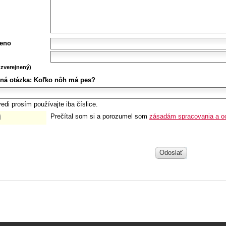
eno
zverejnený)
ná otázka:
Koľko nôh má pes?
edi prosím používajte iba číslice.
Prečítal som si a porozumel som
zásadám spracovania a o
Odoslať