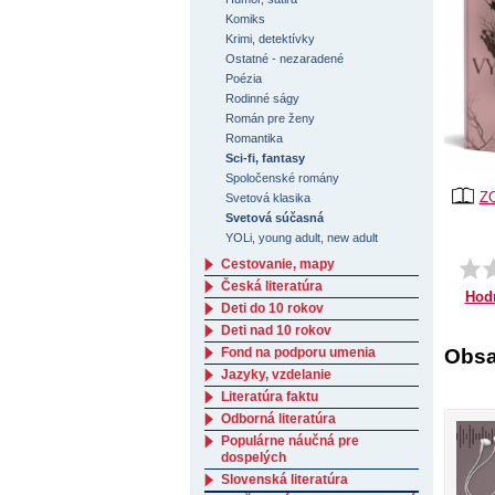
Komiks
Krimi, detektívky
Ostatné - nezaradené
Poézia
Rodinné ságy
Román pre ženy
Romantika
Sci-fi, fantasy
Spoločenské romány
Z
Svetová klasika
Svetová súčasná
YOLi, young adult, new adult
Cestovanie, mapy
Česká literatúra
Hod
Deti do 10 rokov
Deti nad 10 rokov
Obsa
Fond na podporu umenia
Jazyky, vzdelanie
Literatúra faktu
Odborná literatúra
Populárne náučná pre
dospelých
Slovenská literatúra