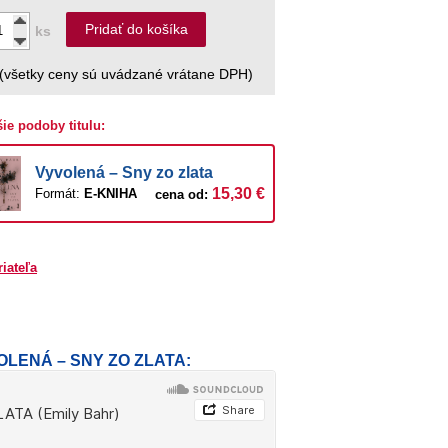
Pridať do košíka
ks
(všetky ceny sú uvádzané vrátane DPH)
šie podoby titulu:
Vyvolená – Sny zo zlata
15,30 €
Formát:
E-KNIHA
cena od:
riateľa
OLENÁ – SNY ZO ZLATA: