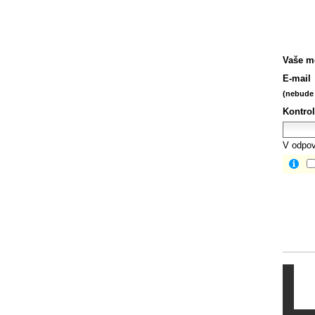
Vaše m
E-mail
(nebude 
Kontrol
V odpov