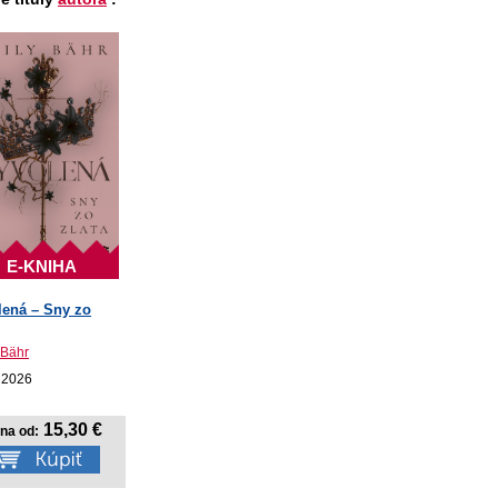
E-KNIHA
lená – Sny zo
 Bähr
 2026
15,30 €
na od: