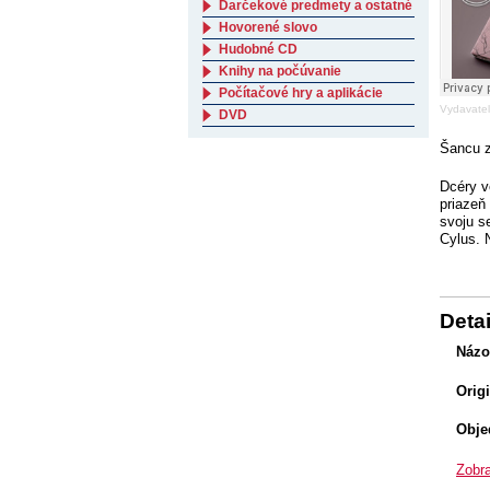
Darčekové predmety a ostatné
Hovorené slovo
Hudobné CD
Knihy na počúvanie
Počítačové hry a aplikácie
Vydavate
DVD
Šancu z
Dcéry v
priazeň
svoju s
Cylus. N
Detai
Názo
Orig
Obje
Zobra