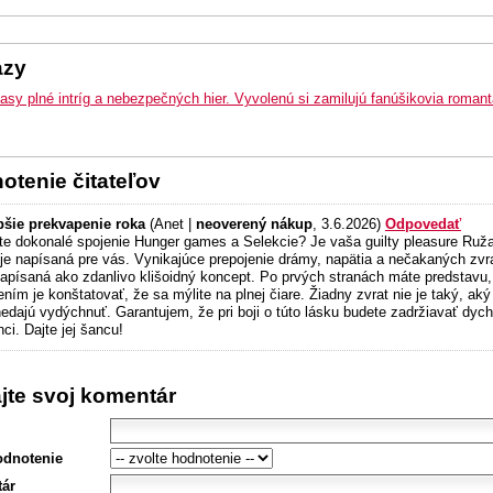
azy
asy plné intríg a nebezpečných hier. Vyvolenú si zamilujú fanúšikovia roman
otenie čitateľov
pšie prekvapenie roka
(Anet |
neoverený nákup
, 3.6.2026)
Odpovedať
te dokonalé spojenie Hunger games a Selekcie? Je vaša guilty pleasure Ruž
 je napísaná pre vás. Vynikajúce prepojenie drámy, napätia a nečakaných zvra
napísaná ako zdanlivo klišoidný koncept. Po prvých stranách máte predstavu
ním je konštatovať, že sa mýlite na plnej čiare. Žiadny zvrat nie je taký, aký
edajú vydýchnuť. Garantujem, že pri boji o túto lásku budete zadržiavať dyc
ci. Dajte jej šancu!
ajte svoj komentár
odnotenie
ár