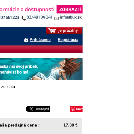
je prázdny
Prihlásenie
Registrácia
zo zlata
Save
aša predajná cena :
17,30 €