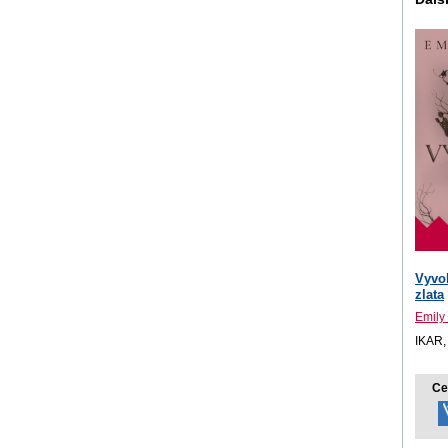
Vyvo
zlata
Emily
IKAR,
Ce