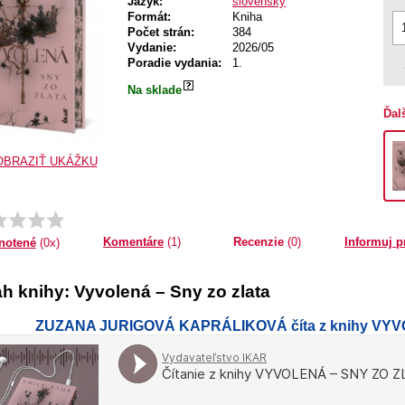
Jazyk:
slovenský
Formát:
Kniha
Počet strán:
384
Vydanie:
2026/05
Poradie vydania:
1.
Na sklade
Ďal
OBRAZIŤ UKÁŽKU
Komentáre
(1)
Recenzie
(0)
Informuj p
notené
(0x)
h knihy: Vyvolená – Sny zo zlata
ZUZANA JURIGOVÁ KAPRÁLIKOVÁ číta z knihy VYV