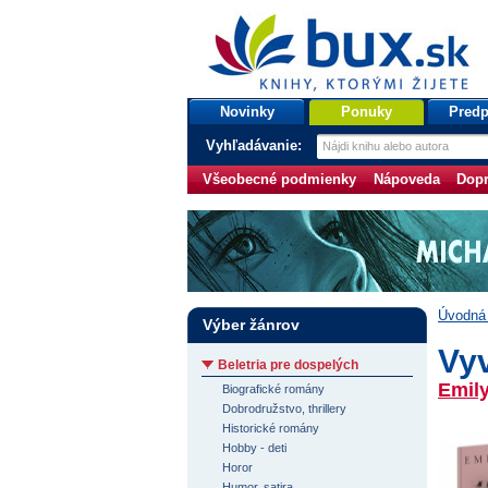
bux.sk
knihy, ktorými žijete
Úvodná stránka
Novinky
Ponuky
Predp
Vyhľadávanie:
Všeobecné podmienky
Nápoveda
Dopr
Úvodná 
Výber žánrov
Vyv
Beletria pre dospelých
Emil
Biografické romány
Dobrodružstvo, thrillery
Historické romány
Hobby - deti
Horor
Humor, satira