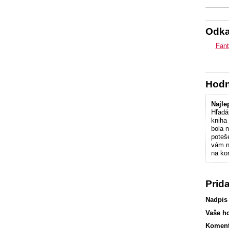
Odk
Fant
Hodn
Najle
Hľadá
kniha
bola 
poteše
vám n
na kon
Prid
Nadpis
Vaše h
Koment