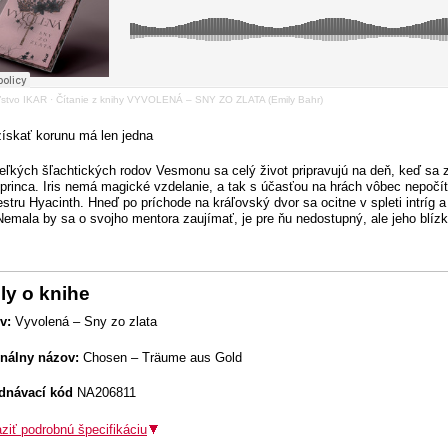
ľstvo IKAR
·
Čítanie z knihy VYVOLENÁ – SNY ZO ZLATA (Emily Bahr)
ískať korunu má len jedna
eľkých šľachtických rodov Vesmonu sa celý život pripravujú na deň, keď sa z
 princa. Iris nemá magické vzdelanie, a tak s účasťou na hrách vôbec nepočít
estru Hyacinth. Hneď po príchode na kráľovský dvor sa ocitne v spleti intríg a
emala by sa o svojho mentora zaujímať, je pre ňu nedostupný, ale jeho blízkosť
ly o knihe
v:
Vyvolená – Sny zo zlata
inálny názov:
Chosen – Träume aus Gold
dnávací kód
NA206811
ziť podrobnú špecifikáciu