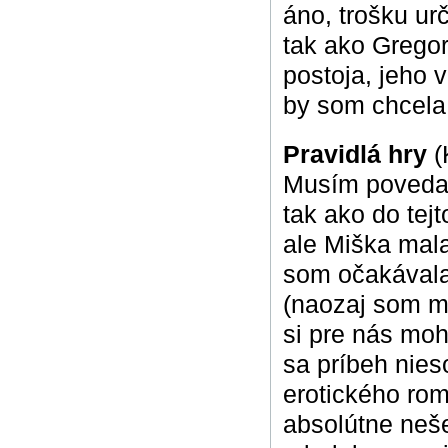
áno, trošku ur
tak ako Gregor
postoja, jeho 
by som chcela
Pravidlá hry
(
Musím povedať,
tak ako do tej
ale Miška mala
som očakávala,
(naozaj som ma
si pre nás moh
sa príbeh nieso
erotického rom
absolútne nešet