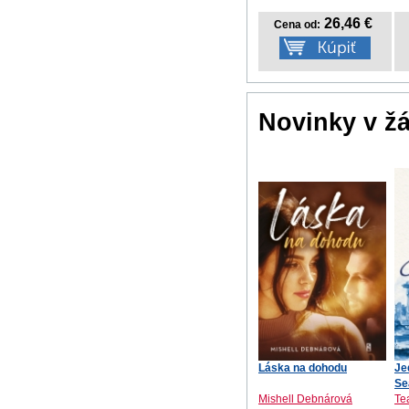
26,46 €
Cena od:
Novinky v ž
Láska na dohodu
Je
Se
Mishell Debnárová
Te