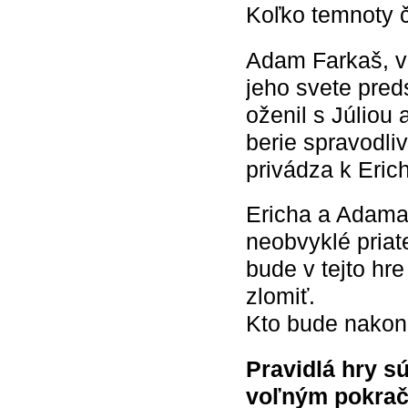
Koľko temnoty 
Adam Farkaš, vi
jeho svete pred
oženil s Júliou 
berie spravodli
privádza k Erich
Ericha a Adama 
neobvyklé priat
bude v tejto hr
zlomiť.
Kto bude nakoni
Pravidlá hry s
voľným pokračo