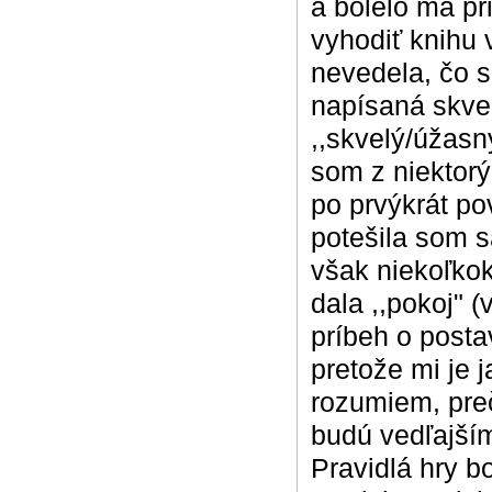
a bolelo ma pr
vyhodiť knihu
nevedela, čo 
napísaná skve
,,skvelý/úžasný
som z niektorý
po prvýkrát po
potešila som s
však niekoľkok
dala ,,pokoj" 
príbeh o postav
pretože mi je 
rozumiem, preč
budú vedľajším
Pravidlá hry b