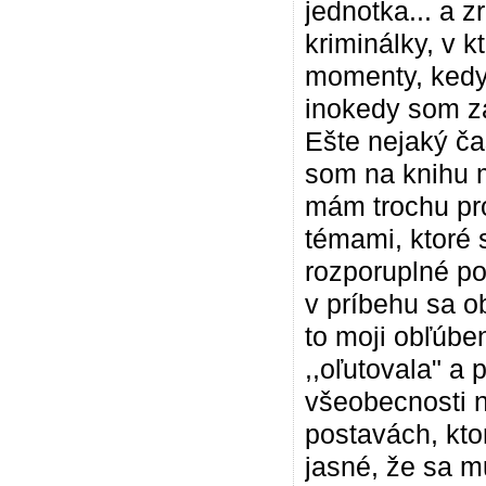
jednotka... a 
kriminálky, v k
momenty, kedy m
inokedy som z
Ešte nejaký ča
som na knihu m
mám trochu pro
témami, ktoré s
rozporuplné po
v príbehu sa o
to moji obľúbe
,,oľutovala" a 
všeobecnosti n
postavách, ktor
jasné, že sa m