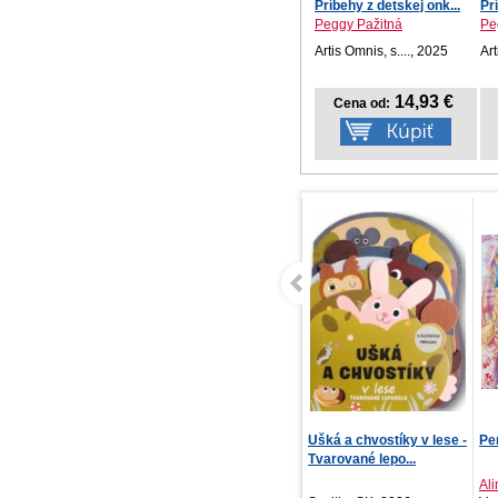
Príbehy z detskej onk...
Pr
Peggy Pažitná
Pe
Artis Omnis, s...., 2025
Art
14,93 €
Cena od:
Barbie - ružový zošit
Ušká a chvostíky v lese -
Pe
Tvarované lepo...
Al