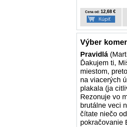
12,68 €
Cena od:
Výber komen
Pravidlá
(Mart
Ďakujem ti, Mi
miestom, preto
na viacerých ú
plakala (ja ci
Rezonuje vo m
brutálne veci 
čítate niečo o
pokračovanie 