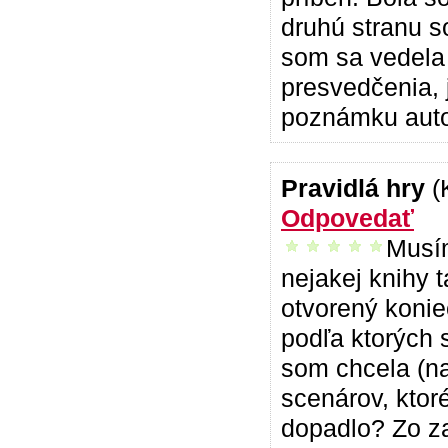
druhú stranu 
som sa vedela 
presvedčenia, 
poznámku auto
Pravidlá hry
(
Odpovedať
Musím
vrelo odporúčam
nejakej knihy t
otvorený konie
podľa ktorých 
som chcela (na
scenárov, ktoré
dopadlo? Zo za