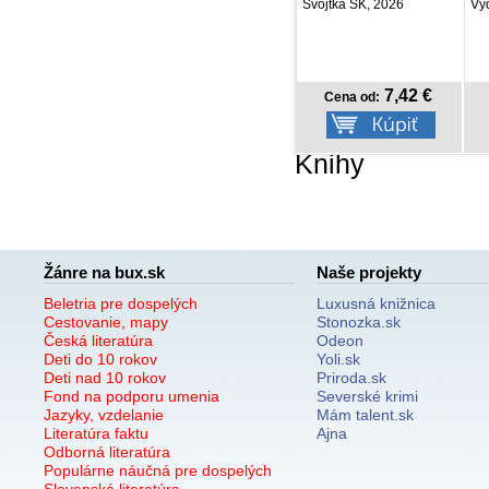
Infoa, 2026
Svojtka SK, 2026
Vyd
4,49 €
7,42 €
Cena od:
Cena od:
Knihy
Žánre na bux.sk
Naše projekty
Beletria pre dospelých
Luxusná knižnica
Cestovanie, mapy
Stonozka.sk
Česká literatúra
Odeon
Deti do 10 rokov
Yoli.sk
Deti nad 10 rokov
Priroda.sk
Fond na podporu umenia
Severské krimi
Jazyky, vzdelanie
Mám talent.sk
Literatúra faktu
Ajna
Odborná literatúra
Populárne náučná pre dospelých
Slovenská literatúra