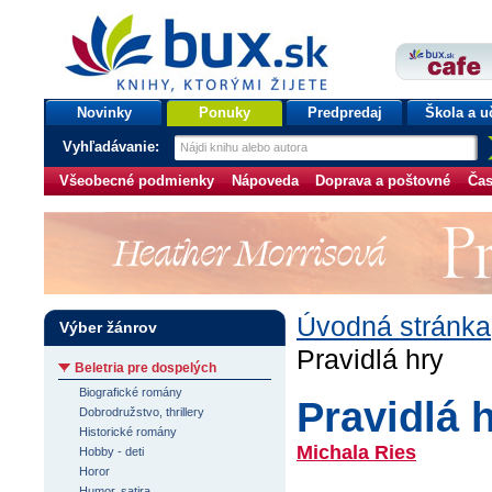
bux.sk
knihy, ktorými žijete
Úvodná stránka
Novinky
Ponuky
Predpredaj
Škola a u
Vyhľadávanie:
Všeobecné podmienky
Nápoveda
Doprava a poštovné
Čas
Úvodná stránka
Výber žánrov
Pravidlá hry
Beletria pre dospelých
Biografické romány
Pravidlá 
Dobrodružstvo, thrillery
Historické romány
Michala Ries
Hobby - deti
Horor
Humor, satira