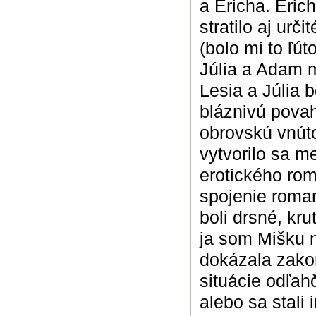
a Ericha. Eri
stratilo aj urč
(bolo mi to ľú
Júlia a Adam m
Lesia a Júlia 
bláznivú povah
obrovskú vnúto
vytvorilo sa m
erotického ro
spojenie roma
boli drsné, kr
ja som Mišku n
dokázala zako
situácie odľahč
alebo sa stali