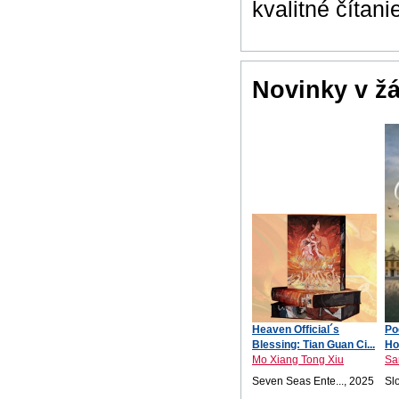
kvalitné čítani
Novinky v ž
Heaven Official´s
Po
Blessing: Tian Guan Ci...
Ho
Mo Xiang Tong Xiu
Sa
Seven Seas Ente..., 2025
Sl