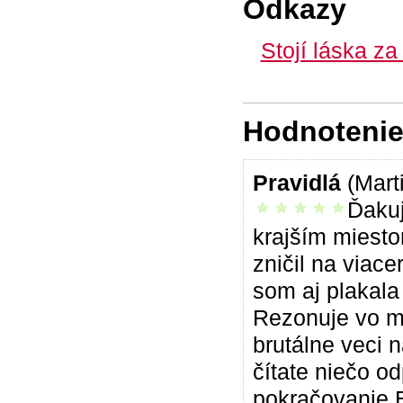
Odkazy
Stojí láska za
Hodnotenie 
Pravidlá
(Mart
Ďakuj
vrelo odporúčam
krajším miesto
zničil na viac
som aj plakala
Rezonuje vo mn
brutálne veci 
čítate niečo o
pokračovanie B