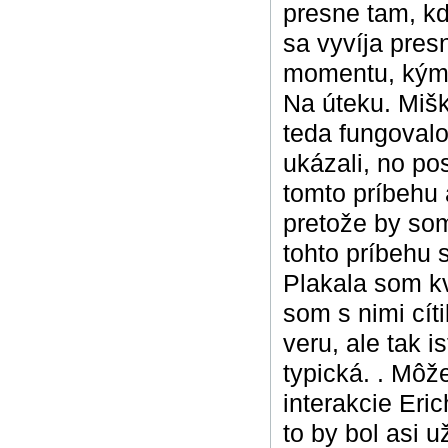
presne tam, kd
sa vyvíja pres
momentu, kým 
Na úteku. Miš
teda fungovalo
ukázali, no po
tomto príbehu
pretože by som
tohto príbehu 
Plakala som kv
som s nimi cít
veru, ale tak 
typická. . Môž
interakcie Eri
to by bol asi 