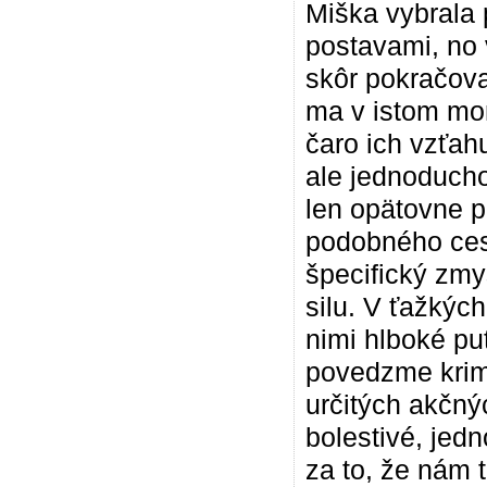
Miška vybrala 
postavami, no 
skôr pokračova
ma v istom mom
čaro ich vzťah
ale jednoducho
len opätovne po
podobného cest
špecifický zmy
silu. V ťažkýc
nimi hlboké p
povedzme krim
určitých akčný
bolestivé, je
za to, že nám 