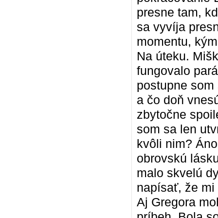
presne tam, kd
sa vyvíja pres
momentu, kým s
Na úteku. Miš
fungovalo pará
postupne som s
a čo doň vnesú
zbytočne spoil
som sa len utv
kvôli nim? Áno
obrovskú lásku 
malo skvelú dy
napísať, že mi 
Aj Gregora mohl
príbeh. Bola s