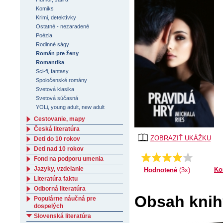
Komiks
Krimi, detektívky
Ostatné - nezaradené
Poézia
Rodinné ságy
Román pre ženy
Romantika
Sci-fi, fantasy
Spoločenské romány
Svetová klasika
Svetová súčasná
YOLi, young adult, new adult
Cestovanie, mapy
Česká literatúra
ZOBRAZIŤ UKÁŽKU
Deti do 10 rokov
Deti nad 10 rokov
3.66666666666667
Priemer:
Fond na podporu umenia
Jazyky, vzdelanie
Ko
Hodnotené
(3x)
Literatúra faktu
Odborná literatúra
Obsah knihy
Populárne náučná pre
dospelých
Slovenská literatúra