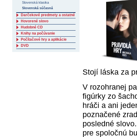
Slovenská klasika
Slovenská súčasná
Darčekové predmety a ostatné
Hovorené slovo
Hudobné CD
Knihy na počúvanie
Počítačové hry a aplikácie
DVD
Stojí láska za p
V rozohranej pa
figúrky zo šach
hráči a ani jede
poznačené zrad
posledné slovo.
pre spoločnú b