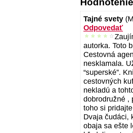
Hodnotenie 
Tajné svety
(M
Odpovedať
Zaují
príjemné čítanie
autorka. Toto b
Cestovná agent
nesklamala. Už
“superské”. Kn
cestovných kuf
nekladú a tohto
dobrodružné , 
toho si pridajt
Dvaja čudáci, k
obaja sa ešte l