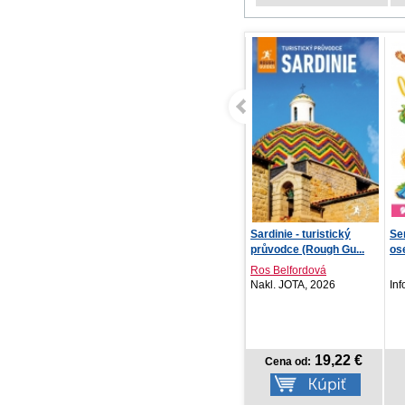
Ako sa dnes cítiš?
Sardinie - turistický
Se
Spomaľ ako leňochod P...
průvodce (Rough Gu...
os
Roz
Kolektív autorov
Ros Belfordová
Vydavateľstvo T..., 2026
Nakl. JOTA, 2026
Inf
9,68 €
19,22 €
Cena od:
Cena od: