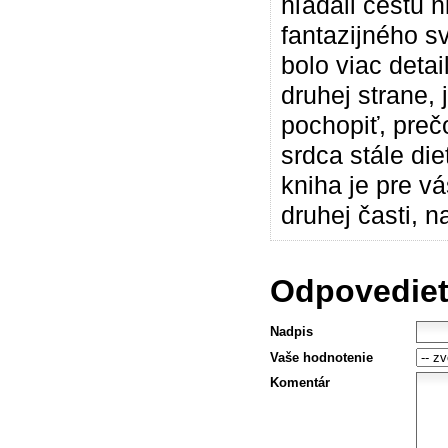
hľadali cestu n
fantazijného s
bolo viac detai
druhej strane, 
pochopiť, prečo
srdca stále die
kniha je pre v
druhej časti, 
Odpovedieť
Nadpis
Vaše hodnotenie
Komentár