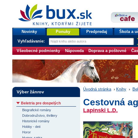
bux.sk
knihy, ktorými žijete
Úvodná stránka
Novinky
Ponuky
Predpredaj
Škola a u
Vyhľadávanie:
Všeobecné podmienky
Nápoveda
Doprava a poštovné
Čas
Úvodná stránka
›
Knihy
›
Bel
Výber žánrov
Cestovná ag
Beletria pre dospelých
Lapinski L.D.
Biografické romány
Dobrodružstvo, thrillery
Historické romány
Hobby - deti
Horor
Humor, satira