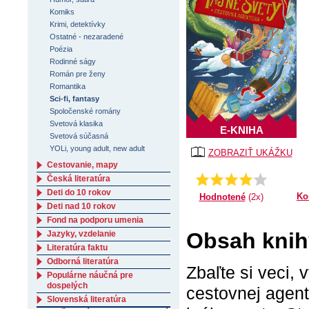
Komiks
Krimi, detektívky
Ostatné - nezaradené
Poézia
Rodinné ságy
Román pre ženy
Romantika
Sci-fi, fantasy
Spoločenské romány
Svetová klasika
E-KNIHA
Svetová súčasná
YOLi, young adult, new adult
ZOBRAZIŤ UKÁŽKU
Cestovanie, mapy
Česká literatúra
Priemer:
4.5
Deti do 10 rokov
Ko
Hodnotené
(2x)
Deti nad 10 rokov
Fond na podporu umenia
Obsah knih
Jazyky, vzdelanie
Literatúra faktu
Odborná literatúra
Zbaľte si veci,
Populárne náučná pre
dospelých
cestovnej agent
Slovenská literatúra