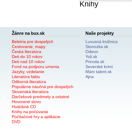
Knihy
Žánre na bux.sk
Naše projekty
Beletria pre dospelých
Luxusná knižnica
Cestovanie, mapy
Stonozka.sk
Česká literatúra
Odeon
Deti do 10 rokov
Yoli.sk
Deti nad 10 rokov
Priroda.sk
Fond na podporu umenia
Severské krimi
Jazyky, vzdelanie
Mám talent.sk
Literatúra faktu
Ajna
Odborná literatúra
Populárne náučná pre dospelých
Slovenská literatúra
Darčekové predmety a ostatné
Hovorené slovo
Hudobné CD
Knihy na počúvanie
Počítačové hry a aplikácie
DVD