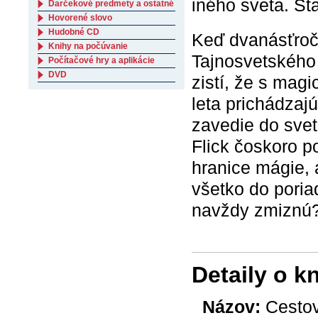
iného sveta. Sta
Darčekové predmety a ostatné
Hovorené slovo
Hudobné CD
Keď dvanásťroč
Knihy na počúvanie
Tajnosvetského 
Počítačové hry a aplikácie
DVD
zistí, že s mag
leta prichádzaj
zavedie do svet
Flick čoskoro p
hranice mágie, 
všetko do poria
navždy zmiznú
Detaily o k
Názov:
Cestov