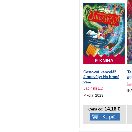
E-KNIHA
Cestovní kancelář
Ta
Jinosvěty: Na hraně
ag
oc...
La
Lapinski L.D.
IK
Pikola, 2023
14,18 €
Cena od: