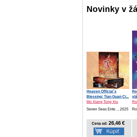
Novinky v ž
Heaven Official´s
Re
Blessing: Tian Guan Ci...
vl
Mo Xiang Tong Xiu
Ro
Seven Seas Ente..., 2025
Ro
26,46 €
Cena od: