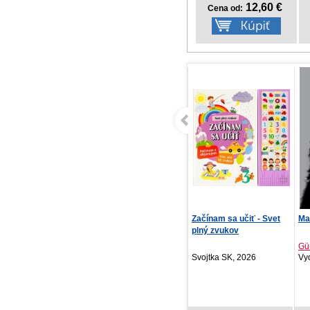
12,60 €
Cena od:
NOTIQUE Denný diár
Začínam sa učiť - Svet
Ma
Biella 2027, zelený, ...
plný zvukov
Gü
PRESCOGROUP SK,
Svojtka SK, 2026
Vyd
2026