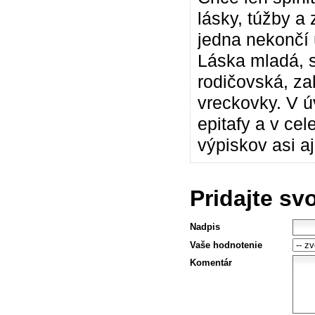
lásky, túžby a 
jedna nekončí 
Láska mladá, s
rodičovská, za
vreckovky. V ú
epitafy a v cel
výpiskov asi aj
Pridajte sv
Nadpis
Vaše hodnotenie
Komentár