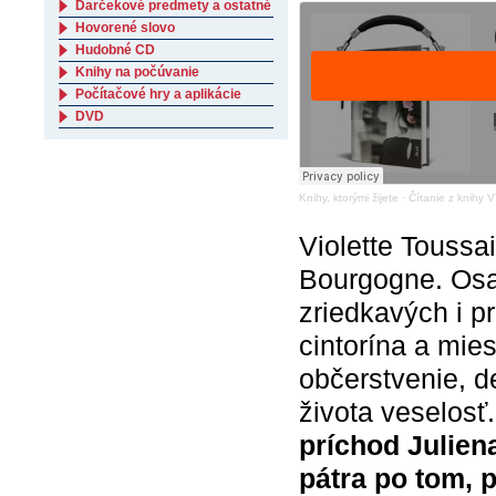
Darčekové predmety a ostatné
Hovorené slovo
Hudobné CD
Knihy na počúvanie
Počítačové hry a aplikácie
DVD
Knihy, ktorými žijete
·
Čítanie z knihy
Violette Toussa
Bourgogne. Osa
zriedkavých i p
cintorína a mies
občerstvenie, de
života veselosť
príchod Julien
pátra po tom, 