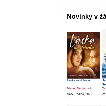
Novinky v ž
Láska na dohodu
Je
Se
Mishell Debnárová
Te
Naše Rodina, 2025
Ze