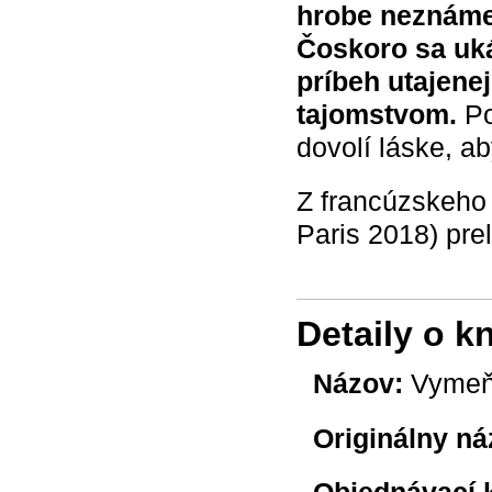
hrobe neznámeh
Čoskoro sa uká
príbeh utajene
tajomstvom.
Po
dovolí láske, ab
Z francúzskeho 
Paris 2018) pre
Detaily o k
Názov:
Vymeň
Originálny ná