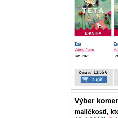
E-KNIHA
Teta
Za
Valérie Perrin
Val
Jota, 2025
Jo
13,55 €
Cena od:
Výber komen
maličkosti, k