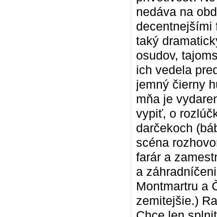
nedáva na obdi
decentnejšími
taký dramatick
osudov, tajoms
ich vedela pre
jemný čierny h
mňa je vydarená
vypiť, o rozlúč
darčekoch (báb
scéna rozhovor
farár a zamest
a záhradníčeni
Montmartru a Č
zemitejšie.) R
Chce len splni