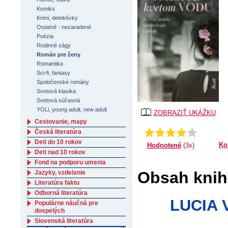
Komiks
Krimi, detektívky
Ostatné - nezaradené
Poézia
Rodinné ságy
Román pre ženy
Romantika
Sci-fi, fantasy
Spoločenské romány
Svetová klasika
Svetová súčasná
YOLi, young adult, new adult
ZOBRAZIŤ UKÁŽKU
Cestovanie, mapy
3.66666666666667
Priemer:
Česká literatúra
Deti do 10 rokov
Ko
Hodnotené
(3x)
Deti nad 10 rokov
Fond na podporu umenia
Obsah knih
Jazyky, vzdelanie
Literatúra faktu
Odborná literatúra
LUCIA 
Populárne náučná pre
dospelých
Slovenská literatúra