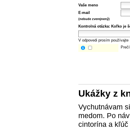
Vaše meno
E-mail
(nebude zverejnený)
Kontrolná otázka:
Koľko je š
V odpovedi prosím používajte i
Prečí
Ukážky z k
Vychutnávam si 
medom. Po návr
cintorína a kľú