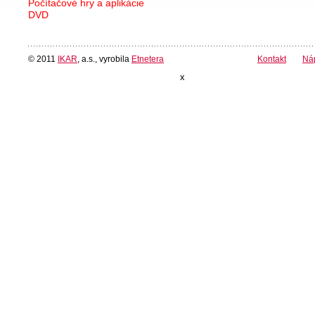
Počítačové hry a aplikácie
DVD
© 2011
IKAR
, a.s., vyrobila
Etnetera
Kontakt
Ná
x