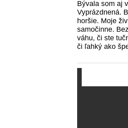
Bývala som aj 
Vyprázdnená. Bo
horšie. Moje živ
samočinne. Bez 
váhu, či ste tu
či ľahký ako š