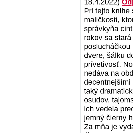
18.4.2022)
Od
Pri tejto knihe
maličkosti, kt
správkyňa cint
rokov sa stará
poslucháčkou a
dvere, šálku d
prívetivosť. N
nedáva na obdi
decentnejšími
taký dramatick
osudov, tajoms
ich vedela pre
jemný čierny h
Za mňa je vyda