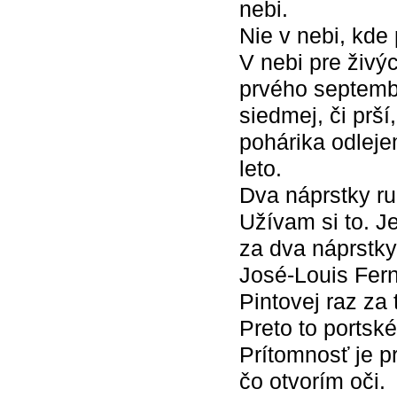
nebi.
Nie v nebi, kde 
V nebi pre živý
prvého septemb
siedmej, či prší
pohárika odleje
leto.
Dva náprstky ru
Užívam si to. J
za dva náprstky,
José-Louis Fern
Pintovej raz za
Preto to portsk
Prítomnosť je p
čo otvorím oči.