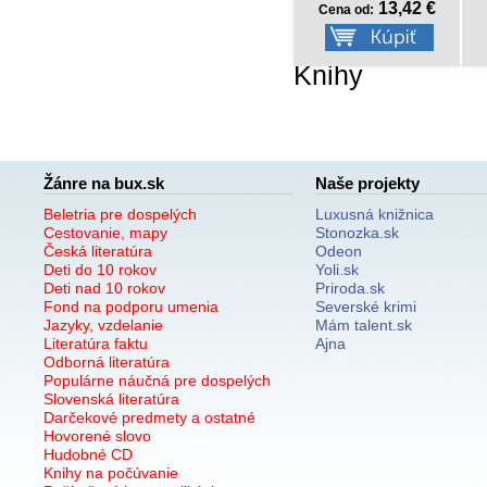
7,47 €
13,42 €
Cena od:
Cena od:
Knihy
Žánre na bux.sk
Naše projekty
Beletria pre dospelých
Luxusná knižnica
Cestovanie, mapy
Stonozka.sk
Česká literatúra
Odeon
Deti do 10 rokov
Yoli.sk
Deti nad 10 rokov
Priroda.sk
Fond na podporu umenia
Severské krimi
Jazyky, vzdelanie
Mám talent.sk
Literatúra faktu
Ajna
Odborná literatúra
Populárne náučná pre dospelých
Slovenská literatúra
Darčekové predmety a ostatné
Hovorené slovo
Hudobné CD
Knihy na počúvanie