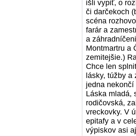
išli vypiť, o r
či darčekoch (
scéna rozhovor
farár a zamest
a záhradníčeni
Montmartru a 
zemitejšie.) R
Chce len splni
lásky, túžby a 
jedna nekončí 
Láska mladá, 
rodičovská, za
vreckovky. V ú
epitafy a v cel
výpiskov asi a