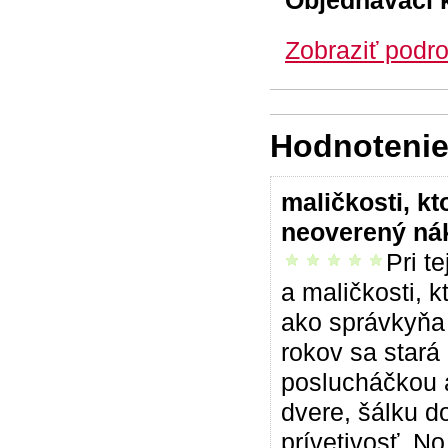
Objednávací 
Zobraziť podro
Hodnotenie 
maličkosti, k
neoverený ná
Pri t
vrelo odporúčam
a maličkosti, 
ako správkyňa 
rokov sa stará
poslucháčkou a
dvere, šálku d
prívetivosť. N