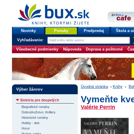
bux.sk
knihy, ktorými žijete
Úvodná stránka
Novinky
Ponuky
Predpredaj
Škola a u
Vyhľadávanie:
Všeobecné podmienky
Nápoveda
Doprava a poštovné
Čas
Úvodná stránka
›
Knihy
›
Bel
Výber žánrov
Vymeňte kv
Beletria pre dospelých
Valérie Perrin
Biografické romány
Dobrodružstvo, thrillery
Historické romány
Hobby - deti
Horor
Humor, satira