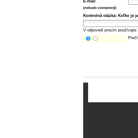
E-mail
(nebude zverejnený)
Kontrolná otázka:
Koľko je j
V odpovedi prosím používajte i
Prečí