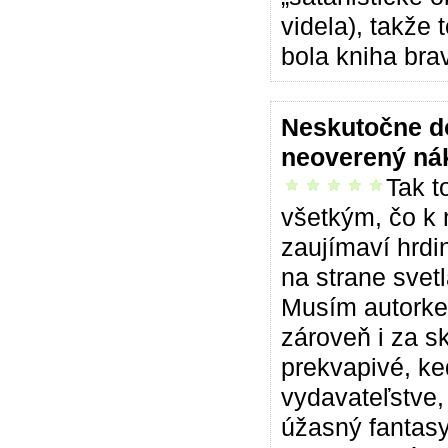
videla), takže
bola kniha bra
Neskutočne d
neoverený ná
Tak t
vrelo odporúčam
všetkým, čo k 
zaujímaví hrdin
na strane svet
Musím autorke 
zároveň i za sk
prekvapivé, ke
vydavateľstve,
úžasný fantas