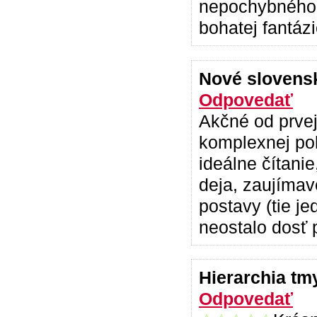
nepochybného t
bohatej fantáz
Nové slovens
Odpovedať
Akčné od prvej
komplexnej pol
ideálne čítani
deja, zaujímav
postavy (tie j
neostalo dosť p
Hierarchia t
Odpovedať