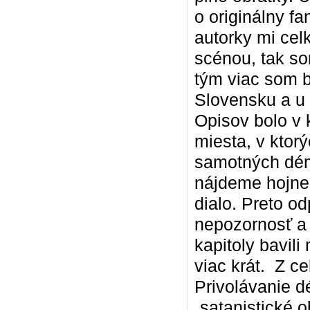
o originálny fa
autorky mi cel
scénou, tak so
tým viac som b
Slovensku a u 
Opisov bolo v 
miesta, v ktor
samotných démo
nájdeme hojne.
dialo. Preto o
nepozornosť a 
kapitoly bavil
viac krát. Z c
Privolávanie 
„satanistické 