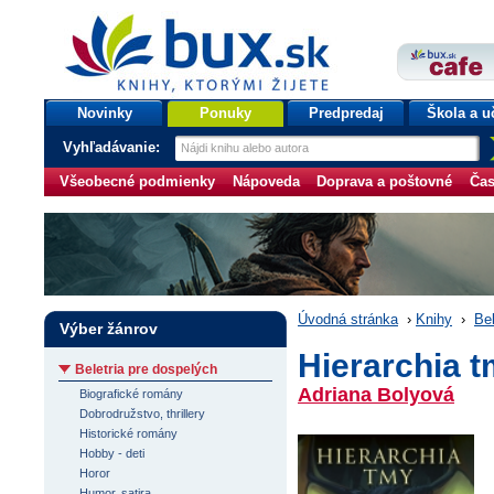
bux.sk
knihy, ktorými žijete
Úvodná stránka
Novinky
Ponuky
Predpredaj
Škola a u
Vyhľadávanie:
Všeobecné podmienky
Nápoveda
Doprava a poštovné
Čas
Úvodná stránka
›
Knihy
›
Bel
Výber žánrov
Hierarchia 
Beletria pre dospelých
Adriana Bolyová
Biografické romány
Dobrodružstvo, thrillery
Historické romány
Hobby - deti
Horor
Humor, satira