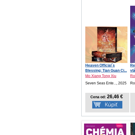
Heaven Official´s
Re
Blessing: Tian Guan Ci...
vl
Mo Xiang Tong Xiu
Ro
Seven Seas Ente..., 2025
Ro
26,46 €
Cena od: