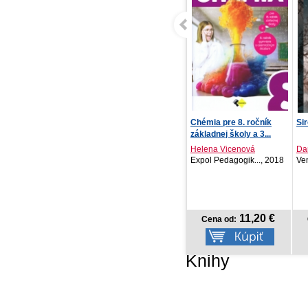
NOTIQUE Denný diár
Chémia pre 8. ročník
Sir
Ponza 2027, svetlomod...
základnej školy a 3...
Helena Vicenová
Dan
PRESCOGROUP SK,
Expol Pedagogik..., 2018
Ve
2026
6,57 €
11,20 €
Cena od:
Cena od:
Knihy