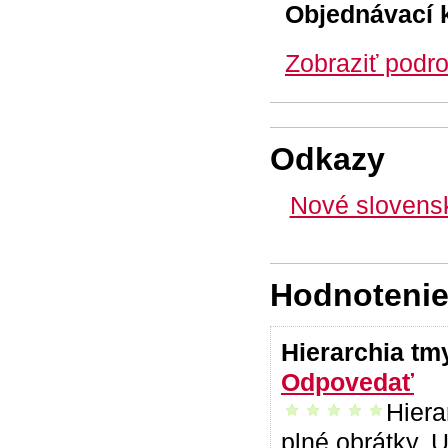
Objednávací 
Zobraziť podro
Odkazy
Nové slovensk
Hodnotenie 
Hierarchia t
Odpovedať
Hiera
vrelo odporúčam
plné obrátky. U