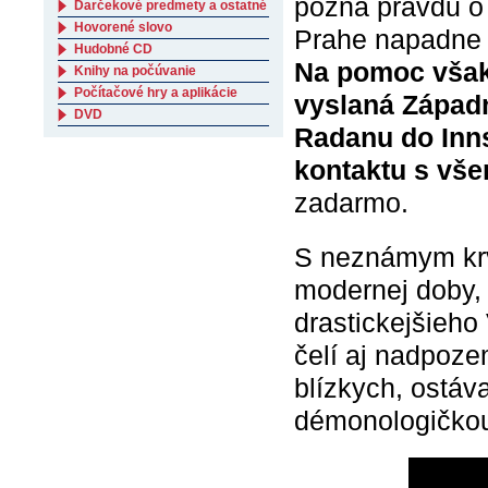
pozná pravdu o
Darčekové predmety a ostatné
Hovorené slovo
Prahe napadne d
Hudobné CD
Na pomoc však 
Knihy na počúvanie
Počítačové hry a aplikácie
vyslaná Zápa
DVD
Radanu do Innsb
kontaktu s vš
zadarmo.
S neznámym krv
modernej doby,
drastickejšieh
čelí aj nadpoze
blízkych, ostáv
démonologičko