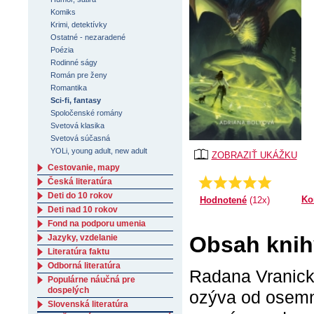
Komiks
Krimi, detektívky
Ostatné - nezaradené
Poézia
Rodinné ságy
Román pre ženy
Romantika
Sci-fi, fantasy
Spoločenské romány
Svetová klasika
Svetová súčasná
YOLi, young adult, new adult
ZOBRAZIŤ UKÁŽKU
Cestovanie, mapy
Priemer:
5.0
Česká literatúra
Deti do 10 rokov
Ko
Hodnotené
(12x)
Deti nad 10 rokov
Fond na podporu umenia
Obsah knih
Jazyky, vzdelanie
Literatúra faktu
Odborná literatúra
Radana Vranická
Populárne náučná pre
dospelých
ozýva od osemn
Slovenská literatúra