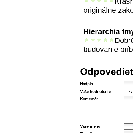
Krásn
vrelo odporúčam
originálne zak
Hierarchia t
Dobré
vrelo odporúčam
budovanie prí
Odpovedieť
Nadpis
Vaše hodnotenie
Komentár
Vaše meno