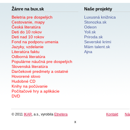
Žánre na bux.sk
Naše projekty
Beletria pre dospelých
Luxusná knižnica
Cestovanie, mapy
Stonozka.sk
Česká literatúra
Odeon
Deti do 10 rokov
Yoli.sk
Deti nad 10 rokov
Priroda.sk
Fond na podporu umenia
Severské krimi
Jazyky, vzdelanie
Mám talent.sk
Literatúra faktu
Ajna
Odborná literatúra
Populárne náučná pre dospelých
Slovenská literatúra
Darčekové predmety a ostatné
Hovorené slovo
Hudobné CD
Knihy na počúvanie
Počítačové hry a aplikácie
DVD
© 2011
IKAR
, a.s., vyrobila
Etnetera
Kontakt
Ná
x