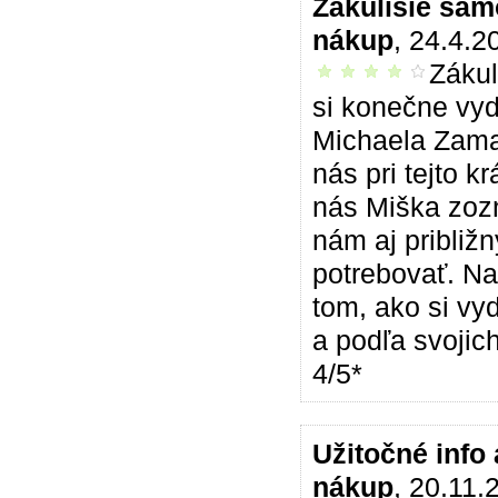
Zákulisie sa
nákup
, 24.4.2
Zákul
príjemné čítanie
si konečne vyda
Michaela Zamar
nás pri tejto 
nás Miška zozn
nám aj približ
potrebovať. Na 
tom, ako si vy
a podľa svojich
4/5*
Užitočné info
nákup
, 20.11.