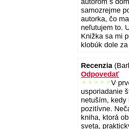
autorom s domn
samozrejme po r
autorka, čo ma 
neľutujem to. U
Knižka sa mi p
klobúk dole za
Recenzia
(Bar
Odpovedať
V prv
vrelo odporúčam
usporiadanie š
netuším, kedy 
pozitívne. Neč
kniha, ktorá o
sveta, praktick