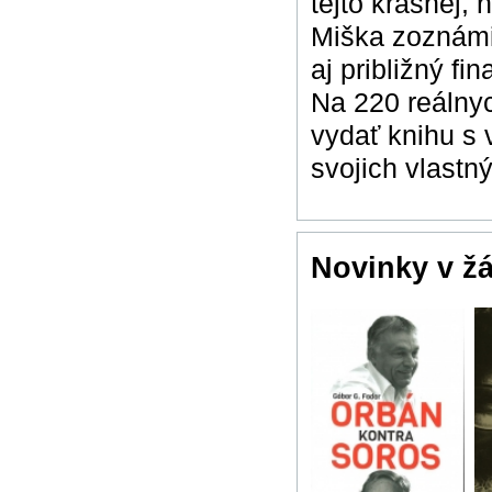
tejto krásnej,
Miška zoznámi 
aj približný f
Na 220 reálnyc
vydať knihu s 
svojich vlastn
Novinky v ž