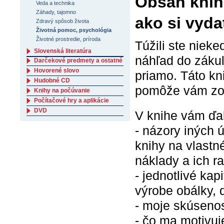
Obsah knih
Veda a technika
Záhady, tajomno
ako si vyda
Zdravý spôsob života
Životná pomoc, psychológia
Životné prostredie, príroda
Túžili ste niek
Slovenská literatúra
náhľad do zákul
Darčekové predmety a ostatné
Hovorené slovo
priamo. Táto k
Hudobné CD
pomôže vám zor
Knihy na počúvanie
Počítačové hry a aplikácie
DVD
V knihe vám ďa
- názory iných 
knihy na vlastn
náklady a ich ra
- jednotlivé kap
výrobe obálky, d
- moje skúsenost
- čo ma motivuje