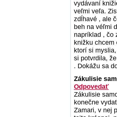
vydávaní kniži
veľmi veľa. Zis
zdĺhavé , ale 
beh na véľmi d
napríklad , čo
knižku chcem o
ktorí si mysli
si potvrdila, 
. Dokážu sa d
Zákulisie sa
Odpovedať
Zákulisie samo
konečne vydať 
Zamari, v nej 