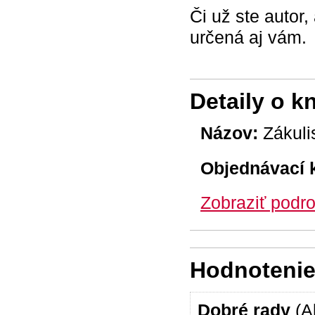
Či už ste autor
určená aj vám.
Detaily o k
Názov:
Zákuli
Objednávací 
Zobraziť podro
Hodnotenie 
Dobré rady
(A