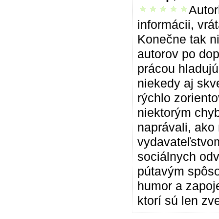
Autor
vrelo odporúčam
informácii, vrá
Konečne tak ni
autorov po dop
prácou hladujú
niekedy aj skve
rýchlo zorient
niektorým chyb
naprávali, ako
vydavateľstvo
sociálnych od
pútavým spôsob
humor a zapoje
ktorí sú len zv