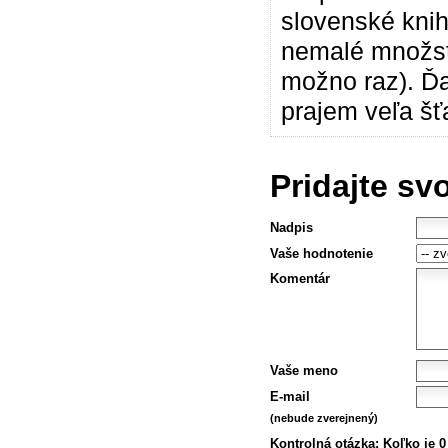
slovenské knih
nemalé množstv
možno raz). Ďa
prajem veľa šťa
Pridajte sv
Nadpis
Vaše hodnotenie
Komentár
Vaše meno
E-mail
(nebude zverejnený)
Kontrolná otázka:
Koľko je 0