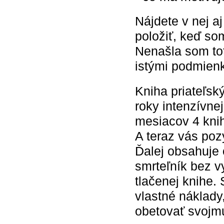
Nájdete v nej a
položiť, keď so
Nenašla som tot
istými podmie
Kniha priateľs
roky intenzívne
mesiacov 4 knih
A teraz vás poz
Ďalej obsahuje
smrteľník bez v
tlačenej knihe.
vlastné náklady,
obetovať svojmu