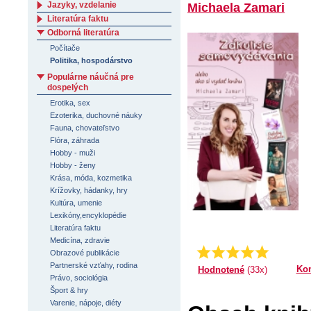
Jazyky, vzdelanie
Michaela Zamari
Literatúra faktu
Odborná literatúra
Počítače
Politika, hospodárstvo
Populárne náučná pre
dospelých
Erotika, sex
Ezoterika, duchovné náuky
Fauna, chovateľstvo
Flóra, záhrada
Hobby - muži
Hobby - ženy
Krása, móda, kozmetika
Krížovky, hádanky, hry
Kultúra, umenie
Lexikóny,encyklopédie
Literatúra faktu
Medicína, zdravie
4.90909090909091
Priemer:
Obrazové publikácie
Partnerské vzťahy, rodina
Ko
Hodnotené
(33x)
Právo, sociológia
Šport & hry
Varenie, nápoje, diéty