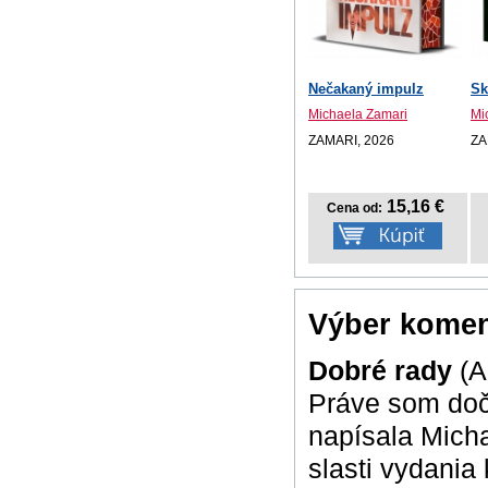
Nečakaný impulz
Sk
Michaela Zamari
Mi
ZAMARI, 2026
ZA
15,16 €
Cena od:
Výber komen
Dobré rady
(A
Práve som dočí
napísala Micha
slasti vydania