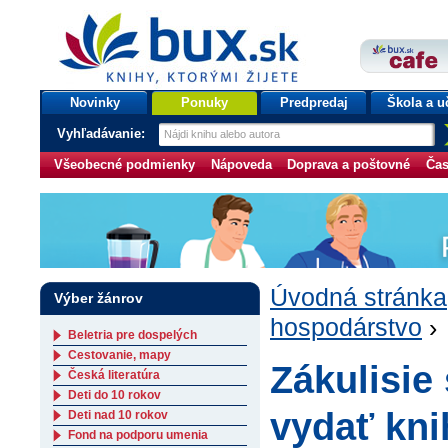
bux.sk
knihy, ktorými žijete
Úvodná stránka
Novinky
Ponuky
Predpredaj
Škola a u
Vyhľadávanie:
Všeobecné podmienky
Nápoveda
Doprava a poštovné
Čas
Úvodná stránka
Výber žánrov
hospodárstvo
› 
Beletria pre dospelých
Cestovanie, mapy
Zákulisie
Česká literatúra
Deti do 10 rokov
vydať kni
Deti nad 10 rokov
Fond na podporu umenia