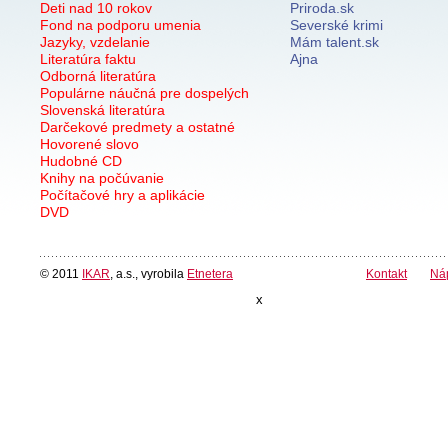
Deti nad 10 rokov
Priroda.sk
Fond na podporu umenia
Severské krimi
Jazyky, vzdelanie
Mám talent.sk
Literatúra faktu
Ajna
Odborná literatúra
Populárne náučná pre dospelých
Slovenská literatúra
Darčekové predmety a ostatné
Hovorené slovo
Hudobné CD
Knihy na počúvanie
Počítačové hry a aplikácie
DVD
© 2011
IKAR
, a.s., vyrobila
Etnetera
Kontakt
Ná
x