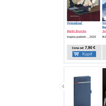
Vymotávač
Vn
Na
Martin Bruncko
Ji
inspira publish..., 2025
IK
7,90 €
Cena od: