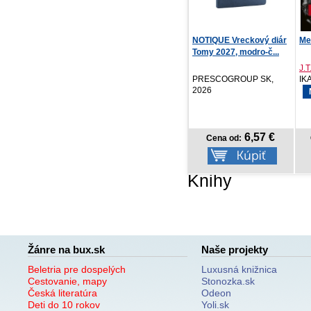
Katastrofa
NOTIQUE Vreckový diár
Me
Tomy 2027, modro-č...
T. J. Newman
J.T
Vendeta, 2026
PRESCOGROUP SK,
IK
2026
17,59 €
6,57 €
Cena od:
Cena od:
Knihy
Žánre na bux.sk
Naše projekty
Beletria pre dospelých
Luxusná knižnica
Cestovanie, mapy
Stonozka.sk
Česká literatúra
Odeon
Deti do 10 rokov
Yoli.sk