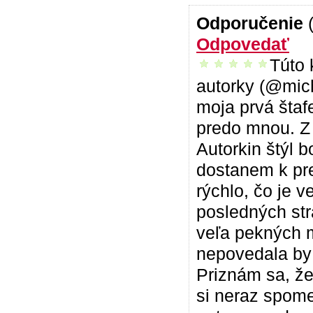
Odporučenie
Odpovedať
Túto 
vrelo odporúčam
autorky (@mich
moja prvá štaf
predo mnou. Z 
Autorkin štýl 
dostanem k pre
rýchlo, čo je v
posledných st
veľa pekných m
nepovedala by 
Priznám sa, ž
si neraz spome