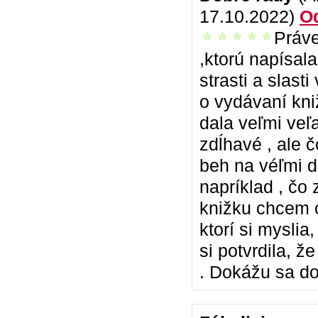
17.10.2022)
O
Práve
vrelo odporúčam
,ktorú napísal
strasti a slas
o vydávaní kni
dala veľmi veľa
zdĺhavé , ale 
beh na véľmi d
napríklad , čo
knižku chcem o
ktorí si mysli
si potvrdila, 
. Dokážu sa d