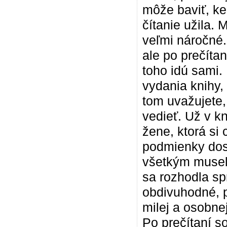
môže baviť, ke
čítanie užila. 
veľmi náročné. 
ale po prečíta
toho idú sami.
vydania knihy,
tom uvažujete, 
vedieť. Už v k
žene, ktorá si
podmienky dost
všetkým musela
sa rozhodla sp
obdivuhodné, pr
milej a osobne
Po prečítaní s