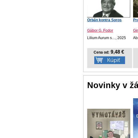
Orbán kontra Soros
Pro
Gábor G. Fodor
Gi
Lilium Aurum s...., 2025
Ab
9,48 €
Cena od:
Novinky v ž