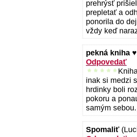
prehrýsť prišie
prepletať a od
ponorila do de
vždy keď naraz
pekná kniha 
Odpovedať
Kniha
vrelo odporúčam
inak si medzi s
hrdinky boli ro
pokoru a ponau
samým sebou. 
Spomaliť
(Luc