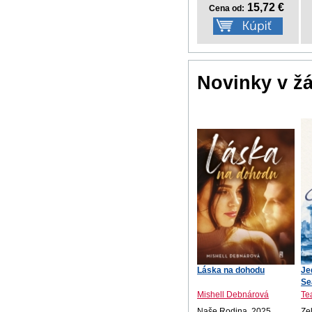
15,72 €
Cena od:
Novinky v ž
Láska na dohodu
Je
Se
Mishell Debnárová
Te
Naše Rodina, 2025
Ze