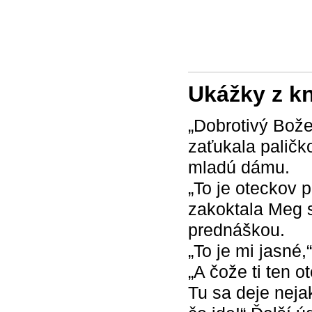
Ukážky z k
„Dobrotivý Bože
zaťukala paličk
mladú dámu.
„To je oteckov p
zakoktala Meg s
prednáškou.
„To je mi jasné,
„A čože ti ten o
Tu sa deje neja