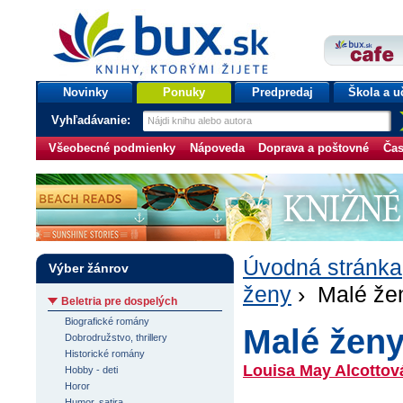
bux.sk
knihy, ktorými žijete
Úvodná stránka
Novinky
Ponuky
Predpredaj
Škola a u
Vyhľadávanie:
Všeobecné podmienky
Nápoveda
Doprava a poštovné
Čas
Úvodná stránka
Výber žánrov
ženy
› Malé že
Beletria pre dospelých
Biografické romány
Malé žen
Dobrodružstvo, thrillery
Historické romány
Louisa May Alcottov
Hobby - deti
Horor
Humor, satira