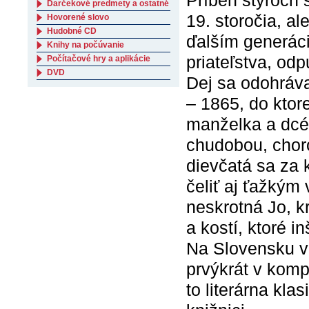
Príbeh štyroch s
Darčekové predmety a ostatné
19. storočia, al
Hovorené slovo
Hudobné CD
ďalším generáci
Knihy na počúvanie
priateľstva, odp
Počítačové hry a aplikácie
DVD
Dej sa odohráva
– 1865, do ktor
manželka a dcé
chudobou, chor
dievčatá sa za
čeliť aj ťažký
neskrotná Jo, 
a kostí, ktoré in
Na Slovensku v
prvýkrát v komp
to literárna kla