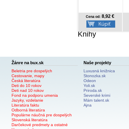
14,18 €
8,92 €
Cena od:
Cena od:
Knihy
Žánre na bux.sk
Naše projekty
Beletria pre dospelých
Luxusná knižnica
Cestovanie, mapy
Stonozka.sk
Česká literatúra
Odeon
Deti do 10 rokov
Yoli.sk
Deti nad 10 rokov
Priroda.sk
Fond na podporu umenia
Severské krimi
Jazyky, vzdelanie
Mám talent.sk
Literatúra faktu
Ajna
Odborná literatúra
Populárne náučná pre dospelých
Slovenská literatúra
Darčekové predmety a ostatné