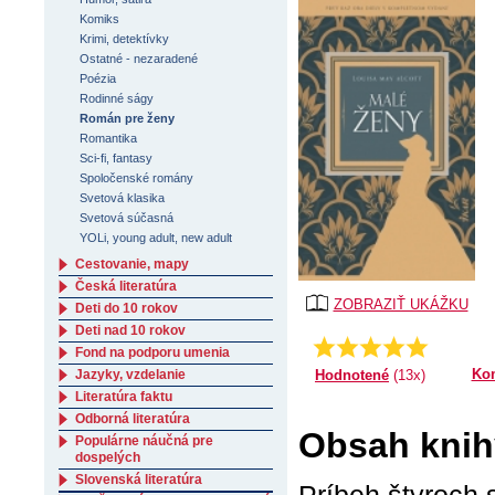
Komiks
Krimi, detektívky
Ostatné - nezaradené
Poézia
Rodinné ságy
Román pre ženy
Romantika
Sci-fi, fantasy
Spoločenské romány
Svetová klasika
Svetová súčasná
YOLi, young adult, new adult
Cestovanie, mapy
Česká literatúra
ZOBRAZIŤ UKÁŽKU
Deti do 10 rokov
Deti nad 10 rokov
4.69230769230769
Priemer:
Fond na podporu umenia
Ko
Hodnotené
(13x)
Jazyky, vzdelanie
Literatúra faktu
Odborná literatúra
Obsah knih
Populárne náučná pre
dospelých
Slovenská literatúra