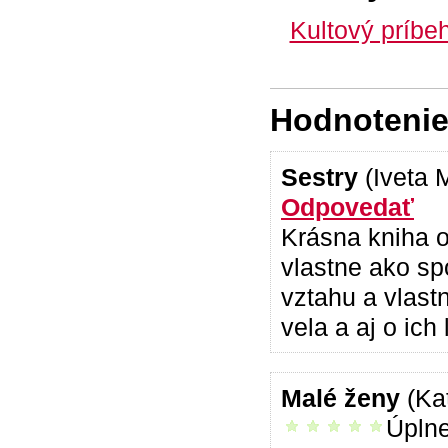
Kultový príbe
Hodnotenie 
Sestry
(Iveta 
Odpovedať
Krásna kniha o
vlastne ako sp
vztahu a vlast
vela a aj o ich
Malé ženy
(Ka
Úplne
vrelo odporúčam