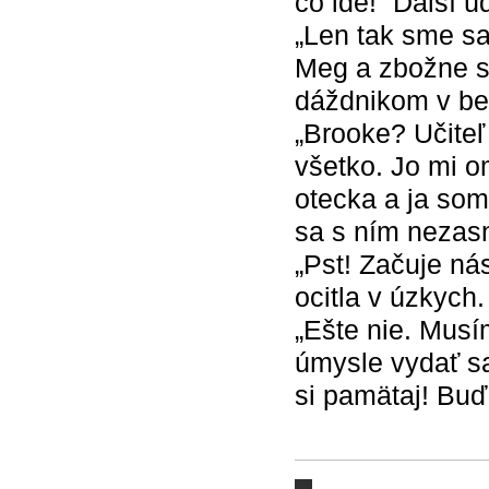
čo ide!“ Ďalší ú
„Len tak sme sa
Meg a zbožne si 
dáždnikom v be
„Brooke? Učite
všetko. Jo mi o
otecka a ja som
sa s ním nezasn
„Pst! Začuje ná
ocitla v úzkych.
„Ešte nie. Musí
úmysle vydať sa
si pamätaj! Buď