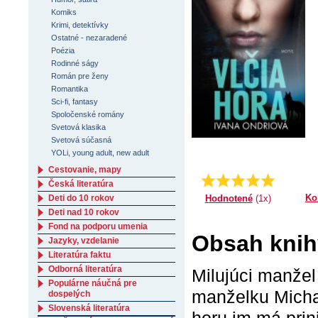
Komiks
Krimi, detektívky
Ostatné - nezaradené
Poézia
Rodinné ságy
Román pre ženy
Romantika
Sci-fi, fantasy
Spoločenské romány
Svetová klasika
Svetová súčasná
YOLi, young adult, new adult
Cestovanie, mapy
Priemer:
5.0
Česká literatúra
Ko
Hodnotené
(1x)
Deti do 10 rokov
Deti nad 10 rokov
Fond na podporu umenia
Obsah knihy
Jazyky, vzdelanie
Literatúra faktu
Odborná literatúra
Milujúci manžel
Populárne náučná pre
manželku Micha
dospelých
Slovenská literatúra