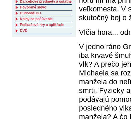
horu im má prin
Darčekové predmety a ostatné
veľkomesta. V s
Hovorené slovo
Hudobné CD
skutočný boj o ž
Knihy na počúvanie
Počítačové hry a aplikácie
Vlčia hora... od
DVD
V jedno ráno G
iba krvavé šmu
vlk? A prečo je
Michaela sa roz
manžela do neľú
smrti. Fyzicky 
podávajú pomocn
posledného vlka
manžela? A čo k