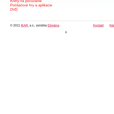
Knihy na počúvanie
Počítačové hry a aplikácie
DVD
© 2011
IKAR
, a.s., vyrobila
Etnetera
Kontakt
Ná
x