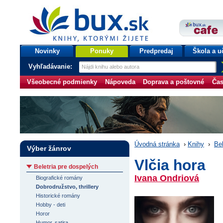
bux.sk
knihy, ktorými žijete
Úvodná stránka
Novinky
Ponuky
Predpredaj
Škola a u
Vyhľadávanie:
Všeobecné podmienky
Nápoveda
Doprava a poštovné
Čas
Úvodná stránka
›
Knihy
›
Bel
Výber žánrov
Vlčia hora
Beletria pre dospelých
Ivana Ondriová
Biografické romány
Dobrodružstvo, thrillery
Historické romány
Hobby - deti
Horor
Humor, satira