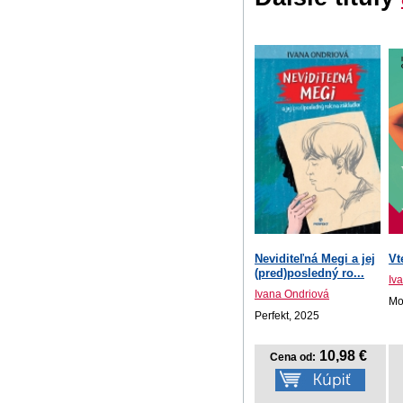
Neviditeľná Megi a jej
Vt
(pred)posledný ro...
Iv
Ivana Ondriová
Mot
Perfekt, 2025
10,98 €
Cena od: