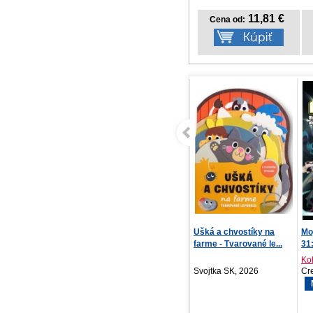
11,81 €
Cena od:
Ušká a chvostíky na
Moje hrdinská akademie
Pr
farme - Tvarované le...
31: Izuku Midorij...
Sk
Kohei Horikoshi
Ja
Svojtka SK, 2026
Crew, 2026
IK
NOVINKA