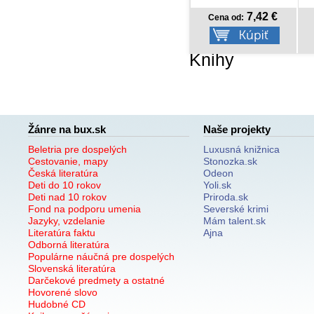
7,42 €
8,77 €
Cena od:
Cena od:
Knihy
Žánre na bux.sk
Naše projekty
Beletria pre dospelých
Luxusná knižnica
Cestovanie, mapy
Stonozka.sk
Česká literatúra
Odeon
Deti do 10 rokov
Yoli.sk
Deti nad 10 rokov
Priroda.sk
Fond na podporu umenia
Severské krimi
Jazyky, vzdelanie
Mám talent.sk
Literatúra faktu
Ajna
Odborná literatúra
Populárne náučná pre dospelých
Slovenská literatúra
Darčekové predmety a ostatné
Hovorené slovo
Hudobné CD